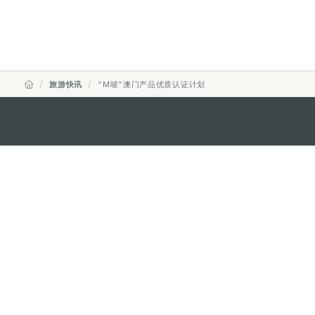
旅游快讯
“M唛”澳门产品优质认证计划
澳门特别行政区政府旅游局
地址
澳门宋玉生广场335-341号获多
电邮
mgto@macaotourism.gov.mo
电话
+853 2831 5566
传真
+853 2851 0104
旅游热线
+853 2833 3000