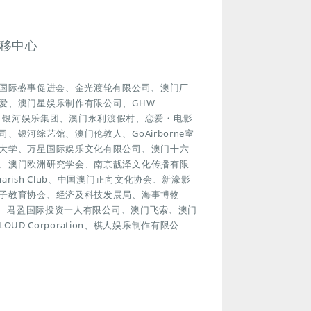
移中心
门国际盛事促进会、金光渡轮有限公司、澳门厂
爱、澳门星娱乐制作有限公司、GHW
协会、银河娱乐集团、澳门永利渡假村、恋爱・电影
银河综艺馆、澳门伦敦人、GoAirborne室
大学、万星国际娱乐文化有限公司、澳门十六
、澳门欧洲研究学会、南京靓泽文化传播有限
ish Club、中国澳门正向文化协会、新濠影
子教育协会、经济及科技发展局、海事博物
游塔、君盈国际投资一人有限公司、澳门飞索、澳门
UD Corporation、棋人娱乐制作有限公