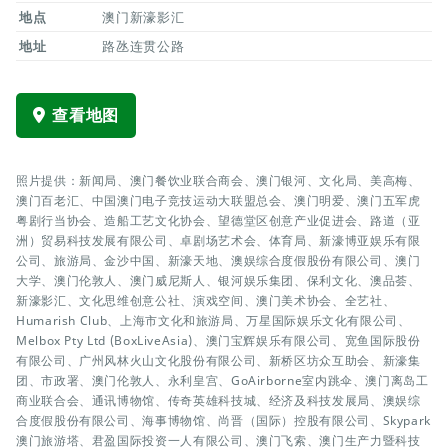
地点
澳门新濠影汇
地址
路氹连贯公路
查看地图
照片提供：新闻局、澳门餐饮业联合商会、澳门银河、文化局、美高梅、
澳门百老汇、中国澳门电子竞技运动大联盟总会、澳门明爱、澳门五军虎
粤剧行当协会、造船工艺文化协会、望德堂区创意产业促进会、路道（亚
洲）贸易科技发展有限公司、卓剧场艺术会、体育局、新濠博亚娱乐有限
公司、旅游局、金沙中国、新濠天地、澳娱综合度假股份有限公司、澳门
大学、澳门伦敦人、澳门威尼斯人、银河娱乐集团、保利文化、澳品荟、
新濠影汇、文化思维创意公社、演戏空间、澳门美术协会、全艺社、
Humarish Club、上海市文化和旅游局、万星国际娱乐文化有限公司、
Melbox Pty Ltd (BoxLiveAsia)、澳门宝辉娱乐有限公司、宽鱼国际股份
有限公司、广州风林火山文化股份有限公司、新桥区坊众互助会、新濠集
团、市政署、澳门伦敦人、永利皇宫、GoAirborne室内跳伞、澳门离岛工
商业联合会、通讯博物馆、传奇英雄科技城、经济及科技发展局、澳娱综
合度假股份有限公司、海事博物馆、尚晋（国际）控股有限公司、Skypark
澳门旅游塔、君盈国际投资一人有限公司、澳门飞索、澳门生产力暨科技