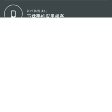
轻松畅游澳门
下载手机应用程序
澳门特别行政区政府旅游局
地址
澳门宋玉生广场335-341号获多利大厦12楼
电邮
mgto@macaotourism.gov.mo
电话
+853 2831 5566
传真
+853 2851 0104
旅游热线
+853 2833 3000