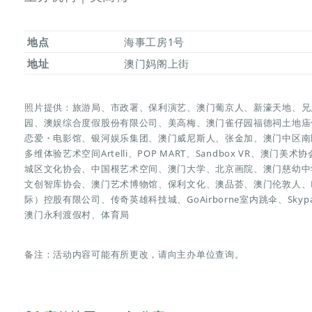
地点
海事工房1号
地址
澳门妈阁上街
照片提供：旅游局、市政署、保利演艺、澳门葡京人、新濠天地、兄
园、澳娱综合度假股份有限公司、美高梅、澳门雀仔园福德祠土地庙
恋爱・电影馆、银河娱乐集团、澳门威尼斯人、张金加、澳门中区南
多维体验艺术空间Artelli、POP MART、Sandbox VR、
城区文化协会、中国根艺术空间、澳门大学、北京画院、澳门慈幼中
文创智库协会、澳门艺术博物馆、保利文化、澳品荟、澳门伦敦人、Fun
际）控股有限公司、传奇英雄科技城、GoAirborne室内跳伞、Sk
澳门永利渡假村、体育局
备注：活动内容可能有所更改，请向主办单位查询。