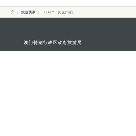
旅游快讯
《cAI™：灵魂扫描》
澳门特别行政区政府旅游局
地址
澳门宋玉生广场335-341号获多
电邮
mgto@macaotourism.gov.mo
电话
+853 2831 5566
传真
+853 2851 0104
旅游热线
+853 2833 3000
关于我们
联系我们
使用条款
隐私声明
服