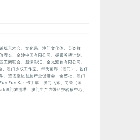
弟班艺术会、文化局、澳门文化体、英姿舞
值理会、金沙中国有限公司、握紧希望计划、
区工商联会、新濠影汇、金光渡轮有限公司、
澳门美术协会、澳门少权工作室、华氏画廊（澳门）、氹仔
学、望德堂区创意产业促进会、全艺社、澳门
 Fun Kart卡丁车、澳门飞索、尚晋（国
ypark澳门旅游塔、澳门生产力暨科技转移中心、