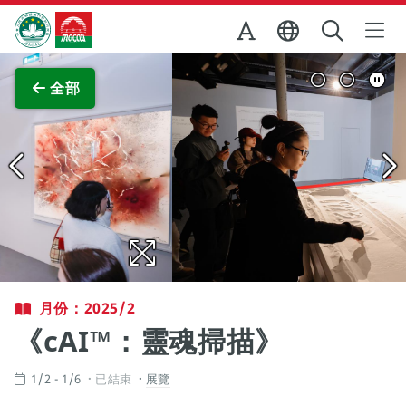
跳至主内容
澳門特別行政區政府旅遊局
查看原圖
全部
月份：2025/2
《cAI™：靈魂掃描》
1/2 - 1/6
已結束
展覽