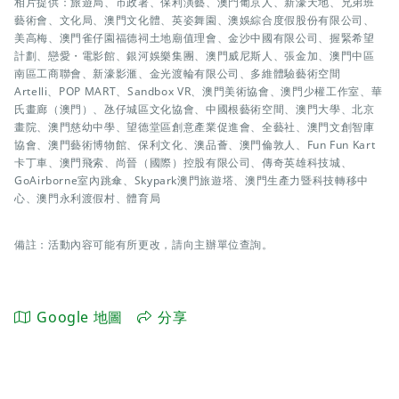
相片提供：旅遊局、市政署、保利演藝、澳門葡京人、新濠天地、兄弟班
藝術會、文化局、澳門文化體、英姿舞園、澳娛綜合度假股份有限公司、
美高梅、澳門雀仔園福德祠土地廟值理會、金沙中國有限公司、握緊希望
計劃、戀愛・電影館、銀河娛樂集團、澳門威尼斯人、張金加、澳門中區
南區工商聯會、新濠影滙、金光渡輪有限公司、多維體驗藝術空間
Artelli、POP MART、Sandbox VR、澳門美術協會、澳門少權工作室、華
氏畫廊（澳門）、氹仔城區文化協會、中國根藝術空間、澳門大學、北京
畫院、澳門慈幼中學、望德堂區創意產業促進會、全藝社、澳門文創智庫
協會、澳門藝術博物館、保利文化、澳品薈、澳門倫敦人、Fun Fun Kart
卡丁車、澳門飛索、尚晉（國際）控股有限公司、傳奇英雄科技城、
GoAirborne室內跳傘、Skypark澳門旅遊塔、澳門生產力暨科技轉移中
心、澳門永利渡假村、體育局
備註：活動內容可能有所更改，請向主辦單位查詢。
Google 地圖
分享