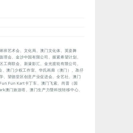
弟班艺术会、文化局、澳门文化体、英姿舞
值理会、金沙中国有限公司、握紧希望计划、
区工商联会、新濠影汇、金光渡轮有限公司、
澳门美术协会、澳门少权工作室、华氏画廊（澳门）、氹仔
学、望德堂区创意产业促进会、全艺社、澳门
 Fun Kart卡丁车、澳门飞索、尚晋（国
ypark澳门旅游塔、澳门生产力暨科技转移中心、