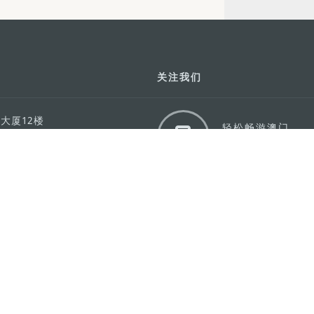
关注我们
利大厦12楼
轻松畅游澳门
下载手机应用
务承诺