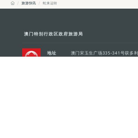
旅游快讯
蛇来运转
澳门特别行政区政府旅游局
地址
澳门宋玉生广场335-341号获多
电邮
mgto@macaotourism.gov.mo
电话
+853 2831 5566
传真
+853 2851 0104
旅游热线
+853 2833 3000
关于我们
联系我们
使用条款
隐私声明
服