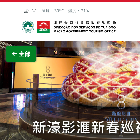
跳至主内容
温度：
30°C
湿度：
71%
澳门特别行政区政府旅游局
查看原
全部