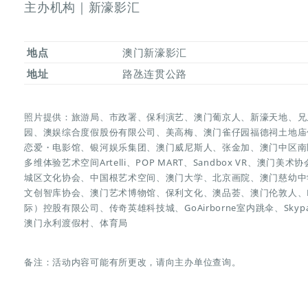
主办机构｜新濠影汇
地点
澳门新濠影汇
地址
路氹连贯公路
照片提供：旅游局、市政署、保利演艺、澳门葡京人、新濠天地、兄
园、澳娱综合度假股份有限公司、美高梅、澳门雀仔园福德祠土地庙
恋爱・电影馆、银河娱乐集团、澳门威尼斯人、张金加、澳门中区南
多维体验艺术空间Artelli、POP MART、Sandbox VR、
城区文化协会、中国根艺术空间、澳门大学、北京画院、澳门慈幼中
文创智库协会、澳门艺术博物馆、保利文化、澳品荟、澳门伦敦人、Fun
际）控股有限公司、传奇英雄科技城、GoAirborne室内跳伞、Sk
澳门永利渡假村、体育局
备注：活动内容可能有所更改，请向主办单位查询。