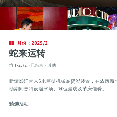
月份：2025/2
蛇来运转
1-23/2
已结束
其他
新濠影汇带来5米巨型机械蛇贺岁装置，在农历新
动期间更特设溜冰场、摊位游戏及节庆佳肴。
精选活动