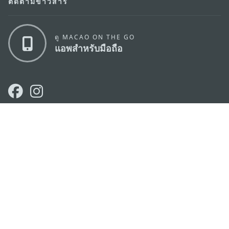
ติดตามข่าวสาร
ดู MACAO ON THE GO
แอพสำหรับมือถือ
สำนักงานการท่องเที่ยวของรัฐบาลมาเก๊า
ที่อยู่
188 อาคารสปริงทาวเวอร์ ชั้น 19 ถนนพญาไท แขวงทุ่ง
พญาไท เขตราชเทวี กรุงเทพมหานคร 10400
อีเมล์
infos@macaotourism.in.th
โทรศัพท์
+669 5254 4464
สายด่วน
+853 2833 3000