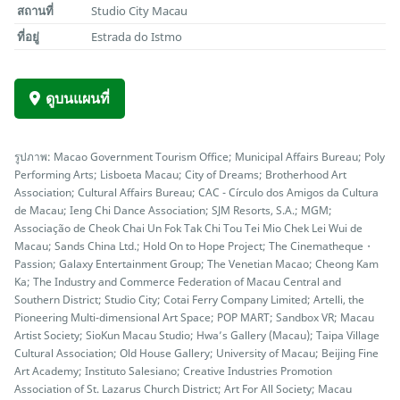
สถานที่
Studio City Macau
ที่อยู่
Estrada do Istmo
ดูบนแผนที่
รูปภาพ: Macao Government Tourism Office; Municipal Affairs Bureau; Poly
Performing Arts; Lisboeta Macau; City of Dreams; Brotherhood Art
Association; Cultural Affairs Bureau; CAC - Círculo dos Amigos da Cultura
de Macau; Ieng Chi Dance Association; SJM Resorts, S.A.; MGM;
Associação de Cheok Chai Un Fok Tak Chi Tou Tei Mio Chek Lei Wui de
Macau; Sands China Ltd.; Hold On to Hope Project; The Cinematheque・
Passion; Galaxy Entertainment Group; The Venetian Macao; Cheong Kam
Ka; The Industry and Commerce Federation of Macau Central and
Southern District; Studio City; Cotai Ferry Company Limited; Artelli, the
Pioneering Multi-dimensional Art Space; POP MART; Sandbox VR; Macau
Artist Society; SioKun Macau Studio; Hwa’s Gallery (Macau); Taipa Village
Cultural Association; Old House Gallery; University of Macau; Beijing Fine
Art Academy; Instituto Salesiano; Creative Industries Promotion
Association of St. Lazarus Church District; Art For All Society; Macau