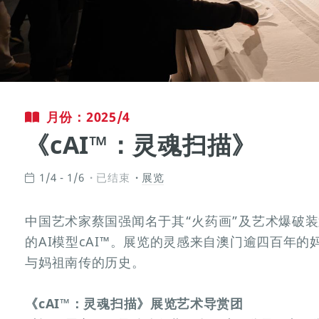
月份：2025/4
《cAI™：灵魂扫描》
1/4 - 1/6
已结束
展览
中国艺术家蔡国强闻名于其“火药画”及艺术爆破
的AI模型cAI™。展览的灵感来自澳门逾四百年
与妈祖南传的历史。
《cAI™：灵魂扫描》展览艺术导赏团