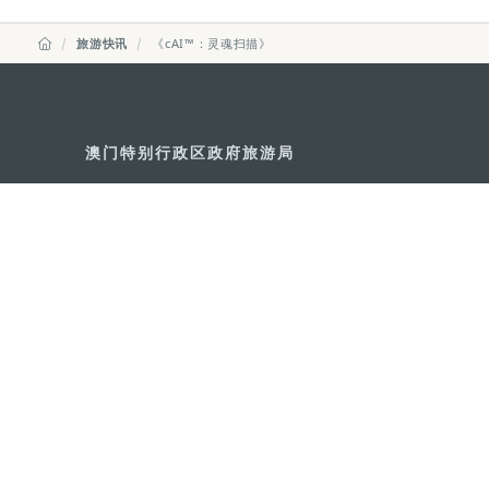
旅游快讯
《cAI™：灵魂扫描》
澳门特别行政区政府旅游局
地址
澳门宋玉生广场335-341号获多
电邮
mgto@macaotourism.gov.mo
电话
+853 2831 5566
传真
+853 2851 0104
旅游热线
+853 2833 3000
关于我们
联系我们
使用条款
隐私声明
服