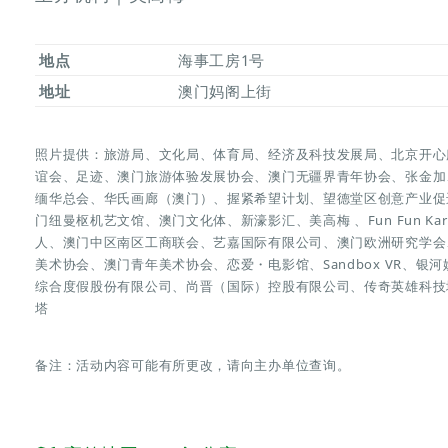
地点
海事工房1号
地址
澳门妈阁上街
照片提供：旅游局、文化局、体育局、经济及科技发展局、北京开心
谊会、足迹、澳门旅游体验发展协会、澳门无疆界青年协会、张金加
缅华总会、华氏画廊（澳门）、握紧希望计划、望德堂区创意产业促
门纽曼枢机艺文馆、澳门文化体、新濠影汇、美高梅 、Fun Fun K
人、澳门中区南区工商联会、艺嘉国际有限公司、澳门欧洲研究学会
美术协会、澳门青年美术协会、恋爱・电影馆、Sandbox VR、
综合度假股份有限公司、尚晋（国际）控股有限公司、传奇英雄科技城、Go
塔
备注：活动内容可能有所更改，请向主办单位查询。