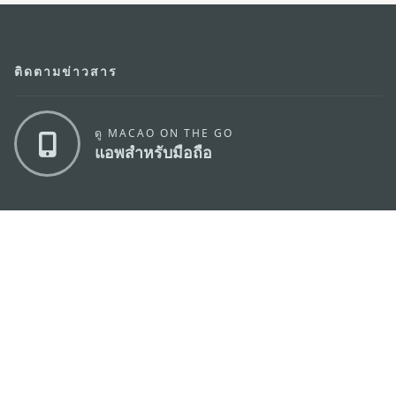
ติดตามข่าวสาร
ดู MACAO ON THE GO
แอพสำหรับมือถือ
สำนักงานการท่องเที่ยวของรัฐบาลมาเก๊า
ที่อยู่
188 อาคารสปริงทาวเวอร์ ชั้น 19 ถนนพญาไท แขวงทุ่ง
พญาไท เขตราชเทวี กรุงเทพมหานคร 10400