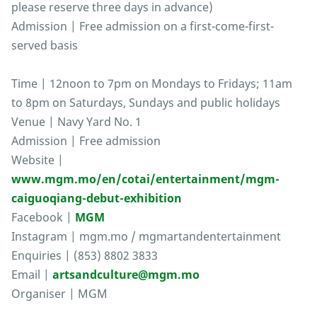
please reserve three days in advance)
Admission | Free admission on a first-come-first-
served basis
Time | 12noon to 7pm on Mondays to Fridays; 11am
to 8pm on Saturdays, Sundays and public holidays
Venue | Navy Yard No. 1
Admission | Free admission
Website |
www.mgm.mo/en/cotai/entertainment/mgm-
caiguoqiang-debut-exhibition
Facebook |
MGM
Instagram | mgm.mo / mgmartandentertainment
Enquiries | (853) 8802 3833
Email |
artsandculture@mgm.mo
Organiser | MGM