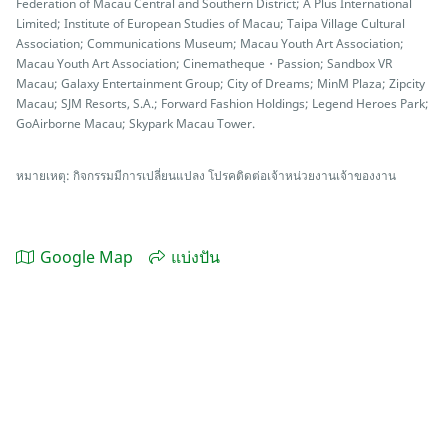
Federation of Macau Central and Southern District; A Plus International
Limited; Institute of European Studies of Macau; Taipa Village Cultural
Association; Communications Museum; Macau Youth Art Association;
Macau Youth Art Association; Cinematheque・Passion; Sandbox VR
Macau; Galaxy Entertainment Group; City of Dreams; MinM Plaza; Zipcity
Macau; SJM Resorts, S.A.; Forward Fashion Holdings; Legend Heroes Park;
GoAirborne Macau; Skypark Macau Tower.
หมายเหตุ: กิจกรรมมีการเปลี่ยนแปลง โปรคติดต่อเจ้าหน่วยงานเจ้าของงาน
Google Map
แบ่งปัน