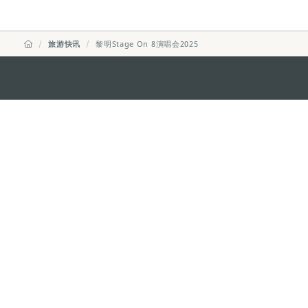
旅游快讯
黎明Stage On 8演唱会2025
澳门特别行政区政府旅游局
地址
澳门宋玉生广场335-341号获多
电邮
mgto@macaotourism.gov.mo
电话
+853 2831 5566
传真
+853 2851 0104
旅游热线
+853 2833 3000
关于我们
联系我们
使用条款
隐私声明
服