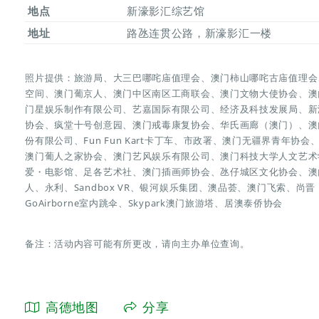
地点
新濠影汇综艺馆
地址
路氹连贯公路，新濠影汇一楼
照片提供：旅游局、大三巴哪咤庙值理会、澳门柿山哪咤古庙值理会
空间、澳门葡京人、澳门中区南区工商联会、澳门文物大使协会、澳
门星娱乐制作有限公司、艺嘉国际有限公司、经济及科技发展局、新
协会、疯堂十号创意园、澳门戒毒康复协会、华氏画廊（澳门）、澳
份有限公司、Fun Fun Kart卡丁车、市政署、澳门无疆界青年
澳门葡人之家协会、澳门艺风娱乐有限公司、澳门科技大学人文艺术
爱・电影馆、足各艺术社、澳门插画师协会、氹仔城区文化协会、澳
人、永利、Sandbox VR、银河娱乐集团、澳品荟、澳门飞索、
GoAirborne室内跳伞、Skypark澳门旅游塔、居澳泰侨协会
备注：活动内容可能有所更改，请向主办单位查询。
高德地图
分享