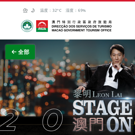
跳至主内容
温度：
32°C
湿度：
69%
澳门特别行政区政府旅游局
查看原
全部