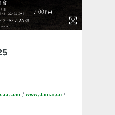
25
acau.com
/
www.damai.cn
/