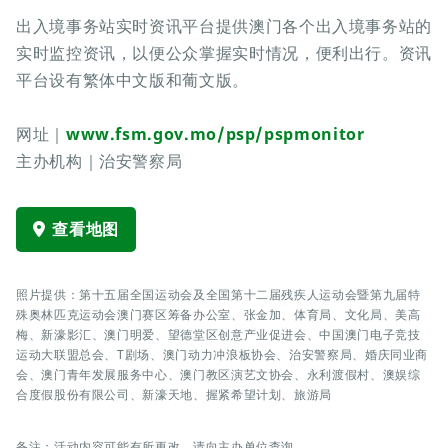
出入境事务站实时资讯平台提供澳门各个出入境事务站的
实时监控资讯，以便公众掌握实时情况，便利出行。资讯
平台设有繁体中文版和葡文版。
网址｜
www.fsm.gov.mo/psp/pspmonitor
主办机构｜治安警察局
查看地图
照片提供：第十五届全国运动会及全国第十二届残疾人运动会暨第九届特
殊奥林匹克运动会澳门赛区筹备办公室、张金加、体育局、文化局、美高
梅、新濠影汇、澳门明爱、望德堂区创意产业促进会、中国澳门电子竞技
运动大联盟总会、T剧场、澳门动力冲浪板协会、治安警察局、婚庆同业商
会、澳门青年发展服务中心、澳门教区演艺文协会、永利渡假村、澳娱综
合度假股份有限公司、新濠天地、握紧希望计划、旅游局
备注：活动内容可能有所更改，请向主办单位查询。