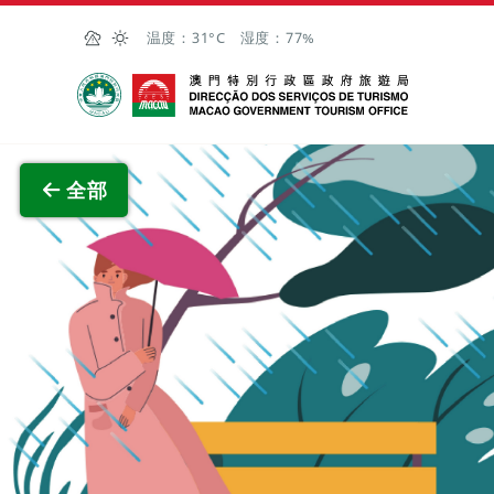
跳至主内容
温度：
31°C
湿度：
77%
澳门特别行政区政府旅游局
查看原
全部