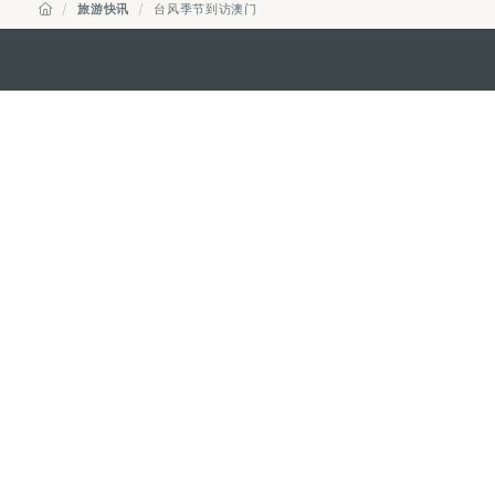
旅游快讯
台风季节到访澳门
澳门特别行政区政府旅游局
地址
澳门宋玉生广场335-341号获多
电邮
mgto@macaotourism.gov.mo
电话
+853 2831 5566
传真
+853 2851 0104
旅游热线
+853 2833 3000
关于我们
联系我们
使用条款
隐私声明
服