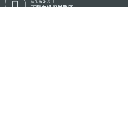
轻松畅游澳门
下载手机应用程序
澳门特别行政区政府旅游局
地址
澳门宋玉生广场335-341号获多利大厦12楼
电邮
mgto@macaotourism.gov.mo
电话
+853 2831 5566
传真
+853 2851 0104
旅游热线
+853 2833 3000
关于我们
联系我们
使用条款
隐私声明
服务承诺