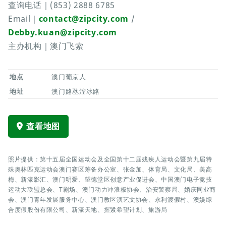
查询电话｜(853) 2888 6785
Email｜
contact@zipcity.com
/
Debby.kuan@zipcity.com
主办机构｜澳门飞索
地点
澳门葡京人
地址
澳门路氹溜冰路
查看地图
照片提供：第十五届全国运动会及全国第十二届残疾人运动会暨第九届特
殊奥林匹克运动会澳门赛区筹备办公室、张金加、体育局、文化局、美高
梅、新濠影汇、澳门明爱、望德堂区创意产业促进会、中国澳门电子竞技
运动大联盟总会、T剧场、澳门动力冲浪板协会、治安警察局、婚庆同业商
会、澳门青年发展服务中心、澳门教区演艺文协会、永利渡假村、澳娱综
合度假股份有限公司、新濠天地、握紧希望计划、旅游局