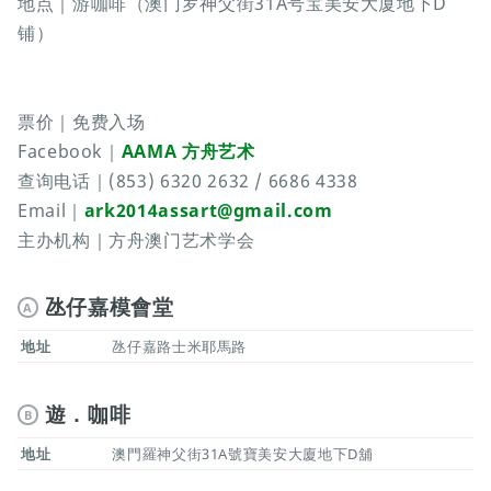
地点｜游咖啡（澳门罗神父街31A号宝美安大厦地下D
铺）
票价｜免费入场
Facebook｜
AAMA 方舟艺术
查询电话｜(853) 6320 2632 / 6686 4338
Email｜
ark2014assart@gmail.com
主办机构｜方舟澳门艺术学会
氹仔嘉模會堂
A
地址
氹仔嘉路士米耶馬路
遊．咖啡
B
地址
澳門羅神父街31A號寶美安大廈地下D舖