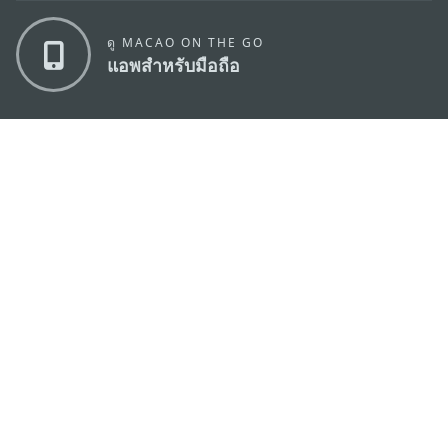
ดู MACAO ON THE GO
แอพสำหรับมือถือ
สำนักงานการท่องเที่ยวของรัฐบาลมาเก๊า
ที่อยู่
188 อาคารสปริงทาวเวอร์ ชั้น 19 ถนนพญาไท แขวงทุ่ง
พญาไท เขตราชเทวี กรุงเทพมหานคร 10400
อีเมล์
infos@macaotourism.in.th
โทรศัพท์
+669 5254 4464
สายด่วน
+853 2833 3000
สำหรับนักท่อง