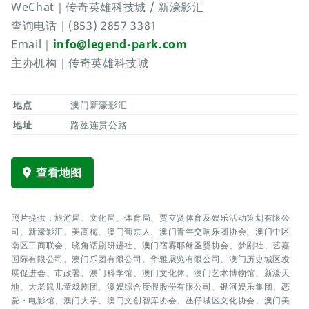
WeChat｜传奇英雄科技城 / 新濠影汇
查询电话｜(853) 2857 3381
Email｜
info@legend-park.com
主办机构｜传奇英雄科技城
地点
澳门新濠影汇
地址
路氹连贯公路
查看地图
照片提供：旅游局、文化局、体育局、贾立贤体育及娱乐活动策划有限公
司、新濠影汇、美高梅、澳门葡京人、澳门青年交响乐团协会、澳门中区
南区工商联会、晓角话剧研进社、澳门宿雾耶稣圣婴协会、梦剧社、艺嘉
国际有限公司、澳门乐团有限公司、华雅展览有限公司、澳门历史城区发
展促进会、市政署、澳门科学馆、澳门文化体、澳门艺术博物馆、新濠天
地、大老鼠儿童戏剧团、澳娱综合度假股份有限公司、银河娱乐集团、恋
爱・电影馆、澳门大学、澳门文创智库协会、氹仔城区文化协会、澳门美