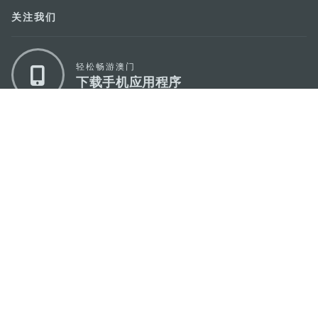
关注我们
轻松畅游澳门
下载手机应用程序
澳门特别行政区政府旅游局
地址
澳门宋玉生广场335-341号获多利大厦12楼
电邮
mgto@macaotourism.gov.mo
电话
+853 2831 5566
传真
+853 2851 0104