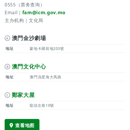
0555（票务查询）
Email｜
fam@icm.gov.mo
主办机构｜文化局
澳門金沙劇場
A
地址
蒙地卡羅前地203號
澳門文化中心
B
地址
澳門冼星海大馬路
鄭家大屋
C
地址
龍頭左巷10號
查看地图