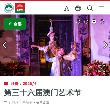
跳至主内容
澳门特别行政区政府旅游局
查看原图
全部
月份：2026/6
第三十六届澳门艺术节
1-27/6
已结束
节日盛事