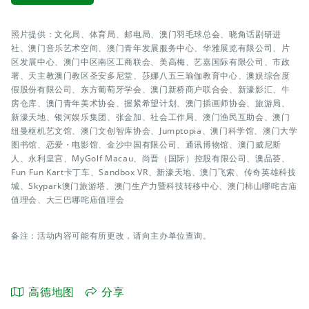
照片提供：文化局、体育局、邮电局、澳门羽毛球总会、晓角话剧研进
社、澳门音乐艺术空间、澳门青年发展服务中心、华雅展览有限公司、片
区发展中心、澳门中区南区工商联会、美高梅、艺嘉国际有限公司、市政
署、天主教澳门教区圣安多尼堂、莎娜八五三瑜伽教育中心、澳娱综合度
假股份有限公司、东方葡萄牙学会、澳门新桥商户联合会、新濠影汇、牛
房仓库、澳门青年美术协会、握紧希望计划、澳门插画师协会、旅游局、
新濠天地、银河娱乐集团、张金加、社会工作局、澳门渔民互助会、澳门
纽曼枢机艺文馆、澳门文创智库协会、Jumptopia、澳门科学馆、澳门大学
图书馆、恋爱・电影馆、金沙中国有限公司、通讯博物馆、澳门威尼斯
人、永利皇宫、MyGolf Macau、尚晋（国际）控股有限公司、澳品荟、
Fun Fun Kart卡丁车、Sandbox VR、新濠天地、澳门飞索、传奇英雄科技
城、Skypark澳门旅游塔、澳门生产力暨科技转移中心、澳门柿山哪咤古庙
值理会、大三巴哪咤庙值理会
备注：活动内容可能有所更改，请向主办单位查询。
高德地图
分享