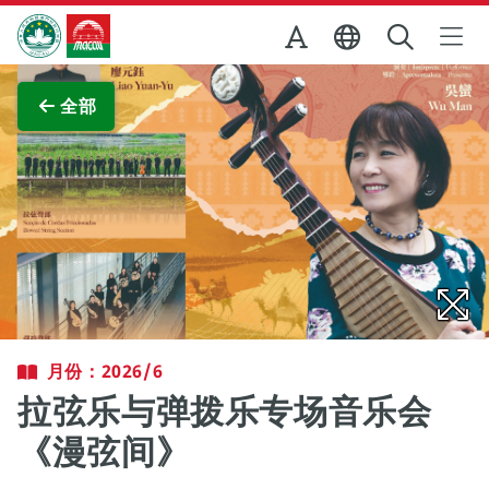
跳至主内容
澳门特别行政区政府旅游局
查看原图
全部
月份：2026/6
拉弦乐与弹拨乐专场音乐会
《漫弦间》