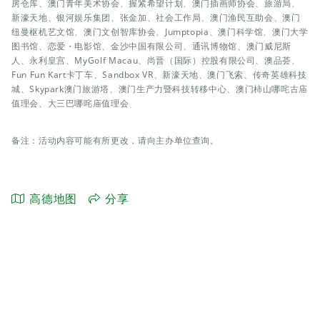
房仓库、澳门青年美术协会、握紧希望计划、澳门插画师协会、旅游局、
新濠天地、银河娱乐集团、张金加、社会工作局、澳门渔民互助会、澳门
纽曼枢机艺文馆、澳门文创智库协会、Jumptopia、澳门科学馆、澳门大学
图书馆、恋爱・电影馆、金沙中国有限公司、通讯博物馆、澳门威尼斯
人、永利皇宫、MyGolf Macau、尚晋（国际）控股有限公司、澳品荟、
Fun Fun Kart卡丁车、Sandbox VR、新濠天地、澳门飞索、传奇英雄科技
城、Skypark澳门旅游塔、澳门生产力暨科技转移中心、澳门柿山哪咤古庙
值理会、大三巴哪咤庙值理会
备注：活动内容可能有所更改，请向主办单位查询。
高德地图
分享