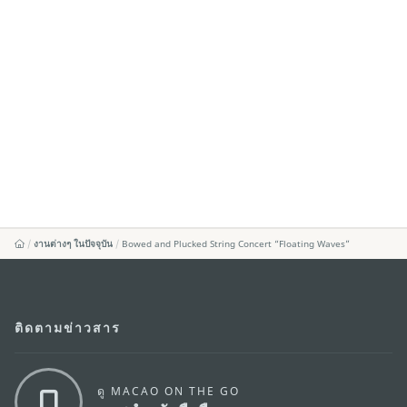
งานต่างๆ ในปัจจุบัน
Bowed and Plucked String Concert “Floating Waves”
ติดตามข่าวสาร
ดู MACAO ON THE GO