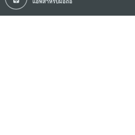
แอพสำหรับมือถือ
สำนักงานการท่องเที่ยวของรัฐบาลมาเก๊า
ที่อยู่
188 อาคารสปริงทาวเวอร์ ชั้น 19 ถนนพญาไท แขวงทุ่ง
พญาไท เขตราชเทวี กรุงเทพมหานคร 10400
อีเมล์
infos@macaotourism.in.th
โทรศัพท์
+669 5254 4464
สายด่วน
+853 2833 3000
สำหรับนักท่อง
เที่ยว
เกี่ยวกับเรา
ติดต่อเรา
ข้อตกลงและเงื่อนไข