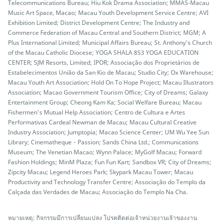
Telecommunications Bureau; Hiu Kok Drama Association; MMAS-Macau
Music Art Space, Macao; Macau Youth Development Service Centre; AVI
Exhibition Limited; District Development Centre; The Industry and
Commerce Federation of Macau Central and Southern District; MGM; A
Plus International Limited; Municipal Affairs Bureau; St. Anthony’s Church
of the Macau Catholic Diocese; YOGA SHALA 853 YOGA EDUCATION
CENTER; SJM Resorts, Limited; IPOR; Associação dos Proprietários de
Estabelecimentos União da San Kio de Macau; Studio City; Ox Warehouse;
Macau Youth Art Association; Hold On To Hope Project; Macau Illustrators
Association; Macao Government Tourism Office; City of Dreams; Galaxy
Entertainment Group; Cheong Kam Ka; Social Welfare Bureau; Macau
Fishermen’s Mutual Help Association; Centro de Cultura e Artes
Performativas Cardeal Newman de Macau; Macau Cultural Creative
Industry Association; Jumptopia; Macao Science Center; UM Wu Yee Sun
Library; Cinematheque・Passion; Sands China Ltd.; Communications
Museum; The Venetian Macao; Wynn Palace; MyGolf Macau; Forward
Fashion Holdings; MinM Plaza; Fun Fun Kart; Sandbox VR; City of Dreams;
Zipcity Macau; Legend Heroes Park; Skypark Macau Tower; Macau
Productivity and Technology Transfer Centre; Associação do Templo da
Calçada das Verdades de Macau; Associação do Templo Na Cha.
หมายเหตุ: กิจกรรมมีการเปลี่ยนแปลง โปรคติดต่อเจ้าหน่วยงานเจ้าของงาน