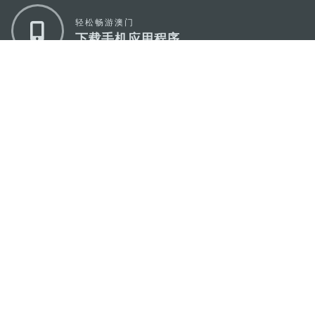
轻松畅游澳门
下载手机应用程序
澳门特别行政区政府旅游局
地址
澳门宋玉生广场335-341号获多利大厦12楼
电邮
mgto@macaotourism.gov.mo
电话
+853 2831 5566
传真
+853 2851 0104
旅游热线
+853 2833 3000