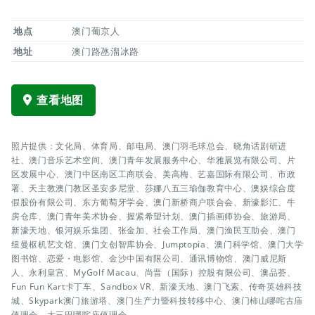
地点
澳门葡京人
地址
澳门路氹溜冰路
查看地图
照片提供：文化局、体育局、邮电局、澳门羽毛球总会、晓角话剧研进
社、澳门音乐艺术空间、澳门青年发展服务中心、华雅展览有限公司、片
区发展中心、澳门中区南区工商联会、美高梅、艺嘉国际有限公司、市政
署、天主教澳门教区圣安多尼堂、莎娜八五三瑜伽教育中心、澳娱综合度
假股份有限公司、东方葡萄牙学会、澳门新桥商户联合会、新濠影汇、牛
房仓库、澳门青年美术协会、握紧希望计划、澳门插画师协会、旅游局、
新濠天地、银河娱乐集团、张金加、社会工作局、澳门渔民互助会、澳门
纽曼枢机艺文馆、澳门文创智库协会、Jumptopia、澳门科学馆、澳门大学
图书馆、恋爱・电影馆、金沙中国有限公司、通讯博物馆、澳门威尼斯
人、永利皇宫、MyGolf Macau、尚晋（国际）控股有限公司、澳品荟、
Fun Fun Kart卡丁车、Sandbox VR、新濠天地、澳门飞索、传奇英雄科技
城、Skypark澳门旅游塔、澳门生产力暨科技转移中心、澳门柿山哪咤古庙
值理会、大三巴哪咤庙值理会