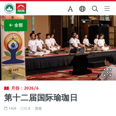
跳至主内容
澳门特别行政区政府旅游局
查看原图
全部
月份：2026/6
第十二届国际瑜珈日
14/6
已结束
其他