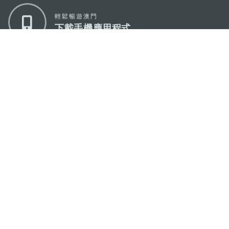
輕鬆暢遊澳門
下載手機應用程式
澳門特別行政區政府旅遊局
地址
澳門宋玉生廣場335-341號獲多利大廈12樓
電郵
mgto@macaotourism.gov.mo
電話
+853 2831 5566
傳真
+853 2851 0104
旅遊熱線
+853 2833 3000