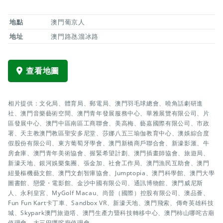
地點
澳門葡京人
地址
澳門路氹溜冰路
查看地圖
相片提供：文化局、體育局、郵電局、澳門羽毛球總會、曉角話劇研進
社、澳門音樂藝術空間、澳門青年發展服務中心、華雅展覽有限公司、片
區發展中心、澳門中區南區工商聯會、美高梅、藝嘉國際有限公司、市政
署、天主教澳門教區聖安多尼堂、莎娜八五三瑜伽教育中心、澳娛綜合度
假股份有限公司、東方葡萄牙學會、澳門新橋商戶聯合會、新濠影滙、牛
房倉庫、澳門青年美術協會、握緊希望計劃、澳門插畫師協會、旅遊局、
新濠天地、銀河娛樂集團、張金加、社會工作局、澳門漁民互助會、澳門
紐曼樞機藝文館、澳門文創智庫協會、Jumptopia、澳門科學館、澳門大學
圖書館、戀愛・電影館、金沙中國有限公司、通訊博物館、澳門威尼斯
人、永利皇宮、MyGolf Macau、尚晉（國際）控股有限公司、澳品薈、
Fun Fun Kart卡丁車、Sandbox VR、新濠天地、澳門飛索、傳奇英雄科技
城、Skypark澳門旅遊塔、澳門生產力暨科技轉移中心、澳門柿山哪咤古廟
值理會、大三巴哪咤廟值理會