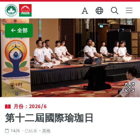
跳至主内容
澳門特別行政區政府旅遊局
查看原圖
全部
月份：2026/6
第十二屆國際瑜珈日
14/6
已結束
其他