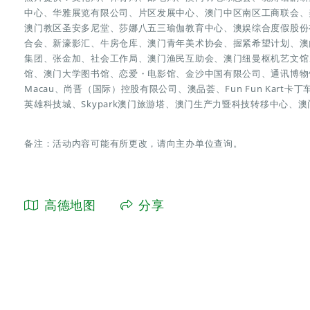
中心、华雅展览有限公司、片区发展中心、澳门中区南区工商联会、
澳门教区圣安多尼堂、莎娜八五三瑜伽教育中心、澳娱综合度假股份
合会、新濠影汇、牛房仓库、澳门青年美术协会、握紧希望计划、澳
集团、张金加、社会工作局、澳门渔民互助会、澳门纽曼枢机艺文馆、澳
馆、澳门大学图书馆、恋爱・电影馆、金沙中国有限公司、通讯博物馆
Macau、尚晋（国际）控股有限公司、澳品荟、Fun Fun Kart卡丁
英雄科技城、Skypark澳门旅游塔、澳门生产力暨科技转移中心、
备注：活动内容可能有所更改，请向主办单位查询。
高德地图
分享