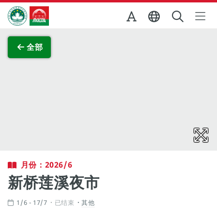
跳至主内容
澳门特别行政区政府旅游局
查看原图
全部
月份：2026/6
新桥莲溪夜市
1/6 - 17/7
已结束
其他