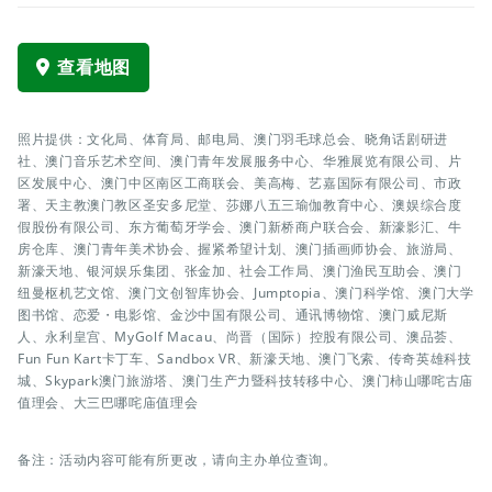
查看地图
照片提供：文化局、体育局、邮电局、澳门羽毛球总会、晓角话剧研进
社、澳门音乐艺术空间、澳门青年发展服务中心、华雅展览有限公司、片
区发展中心、澳门中区南区工商联会、美高梅、艺嘉国际有限公司、市政
署、天主教澳门教区圣安多尼堂、莎娜八五三瑜伽教育中心、澳娱综合度
假股份有限公司、东方葡萄牙学会、澳门新桥商户联合会、新濠影汇、牛
房仓库、澳门青年美术协会、握紧希望计划、澳门插画师协会、旅游局、
新濠天地、银河娱乐集团、张金加、社会工作局、澳门渔民互助会、澳门
纽曼枢机艺文馆、澳门文创智库协会、Jumptopia、澳门科学馆、澳门大学
图书馆、恋爱・电影馆、金沙中国有限公司、通讯博物馆、澳门威尼斯
人、永利皇宫、MyGolf Macau、尚晋（国际）控股有限公司、澳品荟、
Fun Fun Kart卡丁车、Sandbox VR、新濠天地、澳门飞索、传奇英雄科技
城、Skypark澳门旅游塔、澳门生产力暨科技转移中心、澳门柿山哪咤古庙
值理会、大三巴哪咤庙值理会
备注：活动内容可能有所更改，请向主办单位查询。