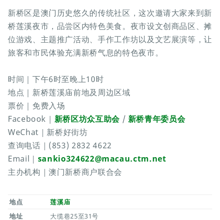
新桥区是澳门历史悠久的传统社区，这次邀请大家来到新
桥莲溪夜市，品尝区内特色美食。夜市设文创商品区、摊
位游戏、主题推广活动、手作工作坊以及文艺展演等，让
旅客和市民体验充满新桥气息的特色夜市。
时间｜下午6时至晚上10时
地点｜新桥莲溪庙前地及周边区域
票价｜免费入场
Facebook｜
新桥区坊众互助会
/
新桥青年委员会
WeChat｜新桥好街坊
查询电话｜(853) 2832 4622
Email｜
sankio324622@macau.ctm.net
主办机构｜澳门新桥商户联合会
地点
莲溪庙
地址
大缆巷25至31号