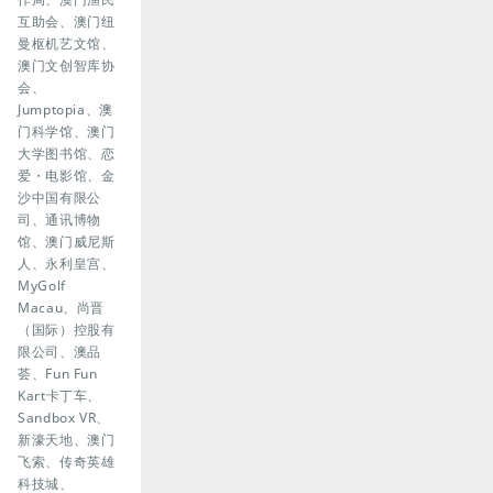
互助会、澳门纽
曼枢机艺文馆、
澳门文创智库协
会、
Jumptopia、澳
门科学馆、澳门
大学图书馆、恋
爱・电影馆、金
沙中国有限公
司、通讯博物
馆、澳门威尼斯
人、永利皇宫、
MyGolf
Macau、尚晋
（国际）控股有
限公司、澳品
荟、Fun Fun
Kart卡丁车、
Sandbox VR、
新濠天地、澳门
飞索、传奇英雄
科技城、