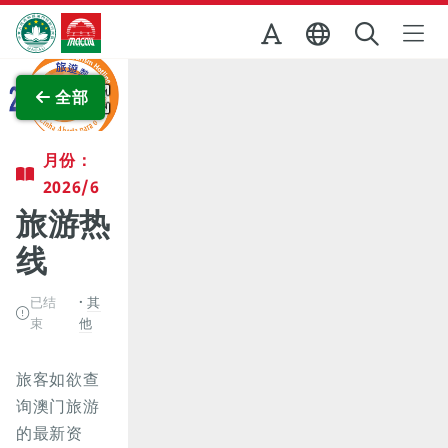
跳至主内容
澳门特别行政区政府旅游局
查看原图
全部
月份：
2026/6
旅游热
线
已结
其
束
他
旅客如欲查
询澳门旅游
的最新资