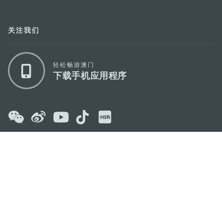
关注我们
轻松畅游澳门
下载手机应用程序
澳门特别行政区政府旅游局
地址
澳门宋玉生广场335-341号获多利大厦12楼
电邮
mgto@macaotourism.gov.mo