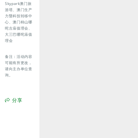
Skypark澳门旅
游塔、澳门生产
力暨科技转移中
心、澳门柿山哪
咤古庙值理会、
大三巴哪咤庙值
理会
备注：活动内容
可能有所更改，
请向主办单位查
询。
分享