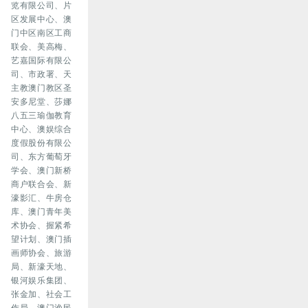
览有限公司、片
区发展中心、澳
门中区南区工商
联会、美高梅、
艺嘉国际有限公
司、市政署、天
主教澳门教区圣
安多尼堂、莎娜
八五三瑜伽教育
中心、澳娱综合
度假股份有限公
司、东方葡萄牙
学会、澳门新桥
商户联合会、新
濠影汇、牛房仓
库、澳门青年美
术协会、握紧希
望计划、澳门插
画师协会、旅游
局、新濠天地、
银河娱乐集团、
张金加、社会工
作局、澳门渔民