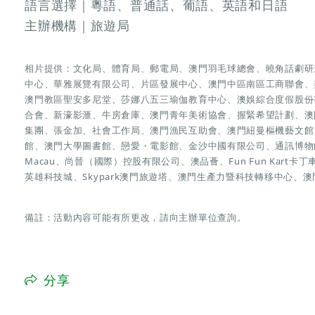
語言選擇｜粵語、普通話、葡語、英語和日語
主辦機構｜旅遊局
相片提供：文化局、體育局、郵電局、澳門羽毛球總會、曉角話劇研
中心、華雅展覽有限公司、片區發展中心、澳門中區南區工商聯會、
澳門教區聖安多尼堂、莎娜八五三瑜伽教育中心、澳娛綜合度假股份
合會、新濠影滙、牛房倉庫、澳門青年美術協會、握緊希望計劃、澳
集團、張金加、社會工作局、澳門漁民互助會、澳門紐曼樞機藝文館、澳
館、澳門大學圖書館、戀愛・電影館、金沙中國有限公司、通訊博物館
Macau、尚晉（國際）控股有限公司、澳品薈、Fun Fun Kart卡丁
英雄科技城、Skypark澳門旅遊塔、澳門生產力暨科技轉移中心、
備註：活動內容可能有所更改，請向主辦單位查詢。
分享