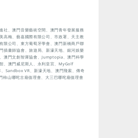
進社、澳門音樂藝術空間、澳門青年發展服務
美高梅、藝嘉國際有限公司、市政署、天主教
有限公司、東方葡萄牙學會、澳門新橋商戶聯
門插畫師協會、旅遊局、新濠天地、銀河娛樂
門文創智庫協會、Jumptopia、澳門科學
、澳門威尼斯人、永利皇宮、MyGolf
車、Sandbox VR、新濠天地、澳門飛索、傳奇
澳門柿山哪咤古廟值理會、大三巴哪咤廟值理會