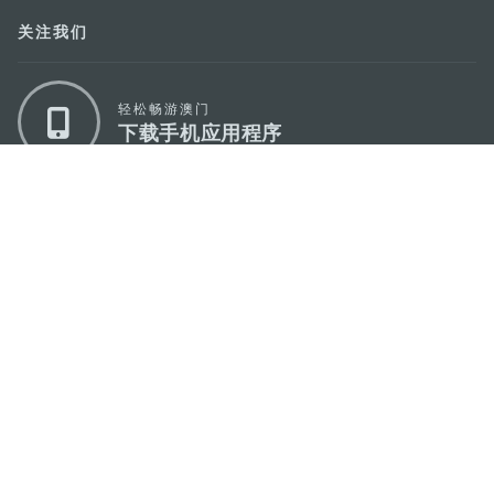
关注我们
轻松畅游澳门
下载手机应用程序
澳门特别行政区政府旅游局
地址
澳门宋玉生广场335-341号获多利大厦12楼
电邮
mgto@macaotourism.gov.mo
电话
+853 2831 5566
传真
+853 2851 0104