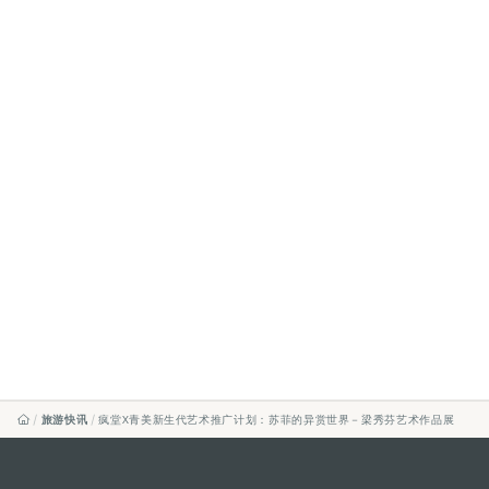
旅游快讯
疯堂X青美新生代艺术推广计划：苏菲的异赏世界－梁秀芬艺术作品展