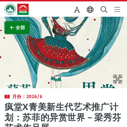
跳至主内容
澳门特别行政区政府旅游局
查看原图
全部
月份：2026/6
疯堂X青美新生代艺术推广计
划：苏菲的异赏世界－梁秀芬