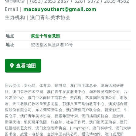
查询电话｜(853) 2853 2857 / 6281 5072 / 2835 4582
Email｜
macauyouthart@gmail.com
主办机构｜澳门青年美术协会
地点
疯堂十号创意园
地址
望德堂区疯堂斜巷10号
查看地图
照片提供：文化局、体育局、邮电局、澳门羽毛球总会、晓角话剧研进
社、澳门音乐艺术空间、澳门青年发展服务中心、华雅展览有限公司、片
区发展中心、澳门中区南区工商联会、美高梅、艺嘉国际有限公司、市政
署、天主教澳门教区圣安多尼堂、莎娜八五三瑜伽教育中心、澳娱综合度
假股份有限公司、东方葡萄牙学会、澳门新桥商户联合会、新濠影汇、牛
房仓库、澳门青年美术协会、握紧希望计划、澳门插画师协会、旅游局、
新濠天地、银河娱乐集团、张金加、社会工作局、澳门渔民互助会、澳门
纽曼枢机艺文馆、澳门文创智库协会、Jumptopia、澳门科学馆、澳门大学
图书馆、恋爱・电影馆、金沙中国有限公司、通讯博物馆、澳门威尼斯