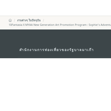
งานต่างๆ ในปัจจุบัน
10Fantasia X MYAA New Generation Art Promotion Program : Sophie's Adventur
สำนักงานการท่องเที่ยวของรัฐบาลมาเก๊า
ที่อยู่
188 อาคารสปริงทาวเ
พญาไท เขตราชเทวี 
อีเมล์
infos@macaotouris
โทรศัพท์
+669 5254 4464
สายด่วนสำหรับนักท่องเที่ยว
+853 2833 3000