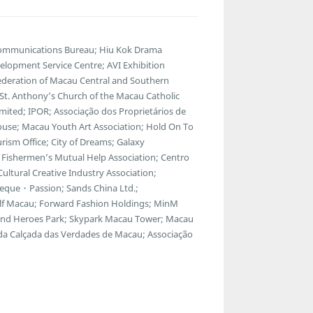
lecommunications Bureau; Hiu Kok Drama
lopment Service Centre; AVI Exhibition
ederation of Macau Central and Southern
; St. Anthony’s Church of the Macau Catholic
ted; IPOR; Associação dos Proprietários de
ouse; Macau Youth Art Association; Hold On To
ism Office; City of Dreams; Galaxy
Fishermen’s Mutual Help Association; Centro
ltural Creative Industry Association;
eque・Passion; Sands China Ltd.;
f Macau; Forward Fashion Holdings; MinM
egend Heroes Park; Skypark Macau Tower; Macau
 da Calçada das Verdades de Macau; Associação