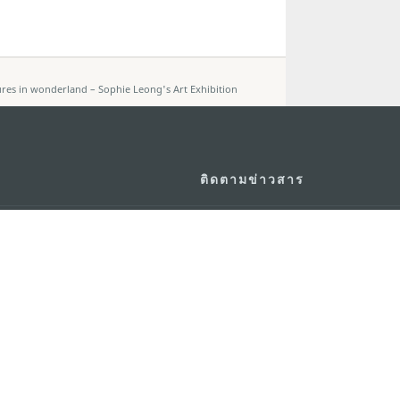
es in wonderland – Sophie Leong's Art Exhibition
ติดตามข่าวสาร
วอร์ ชั้น 19 ถนนพญาไท แขวงทุ่ง
ดู MACAO ON T
GO
กรุงเทพมหานคร 10400
แอพสำหรับมือถ
m.in.th