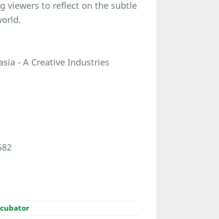
 viewers to reflect on the subtle
world.
sia - A Creative Industries
582
ncubator