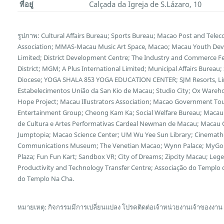
ที่อยู่
Calçada da Igreja de S.Lázaro, 10
รูปภาพ: Cultural Affairs Bureau; Sports Bureau; Macao Post and Te
Association; MMAS-Macau Music Art Space, Macao; Macau Youth Deve
Limited; District Development Centre; The Industry and Commerce F
District; MGM; A Plus International Limited; Municipal Affairs Bureau
Diocese; YOGA SHALA 853 YOGA EDUCATION CENTER; SJM Resorts, Limi
Estabelecimentos União da San Kio de Macau; Studio City; Ox Wareh
Hope Project; Macau Illustrators Association; Macao Government Tour
Entertainment Group; Cheong Kam Ka; Social Welfare Bureau; Macau 
de Cultura e Artes Performativas Cardeal Newman de Macau; Macau Cu
Jumptopia; Macao Science Center; UM Wu Yee Sun Library; Cinemath
Communications Museum; The Venetian Macao; Wynn Palace; MyGol
Plaza; Fun Fun Kart; Sandbox VR; City of Dreams; Zipcity Macau; L
Productivity and Technology Transfer Centre; Associação do Templo
do Templo Na Cha.
หมายเหตุ: กิจกรรมมีการเปลี่ยนแปลง โปรคติดต่อเจ้าหน่วยงานเจ้าของงาน