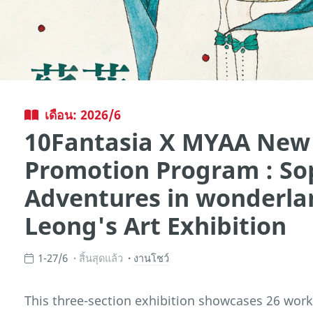
เดือน: 2026/6
10Fantasia X MYAA New 
Promotion Program : So
Adventures in wonderla
Leong's Art Exhibition
1-27/6
สิ้นสุดแล้ว
งานโชว์
This three-section exhibition showcases 26 works