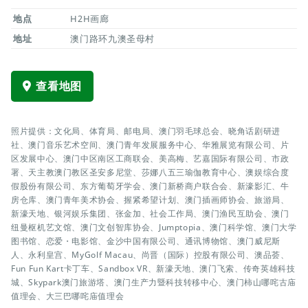
地点
H2H画廊
地址
澳门路环九澳圣母村
查看地图
照片提供：文化局、体育局、邮电局、澳门羽毛球总会、晓角话剧研进
社、澳门音乐艺术空间、澳门青年发展服务中心、华雅展览有限公司、片
区发展中心、澳门中区南区工商联会、美高梅、艺嘉国际有限公司、市政
署、天主教澳门教区圣安多尼堂、莎娜八五三瑜伽教育中心、澳娱综合度
假股份有限公司、东方葡萄牙学会、澳门新桥商户联合会、新濠影汇、牛
房仓库、澳门青年美术协会、握紧希望计划、澳门插画师协会、旅游局、
新濠天地、银河娱乐集团、张金加、社会工作局、澳门渔民互助会、澳门
纽曼枢机艺文馆、澳门文创智库协会、Jumptopia、澳门科学馆、澳门大学
图书馆、恋爱・电影馆、金沙中国有限公司、通讯博物馆、澳门威尼斯
人、永利皇宫、MyGolf Macau、尚晋（国际）控股有限公司、澳品荟、
Fun Fun Kart卡丁车、Sandbox VR、新濠天地、澳门飞索、传奇英雄科技
城、Skypark澳门旅游塔、澳门生产力暨科技转移中心、澳门柿山哪咤古庙
值理会、大三巴哪咤庙值理会