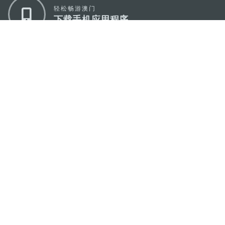
轻松畅游澳门
下载手机应用程序
澳门特别行政区政府旅游局
地址
澳门宋玉生广场335-341号获多利大厦12楼
电邮
mgto@macaotourism.gov.mo
电话
+853 2831 5566
传真
+853 2851 0104
旅游热线
+853 2833 3000
关于我们
联系我们
使用条款
隐私声明
服务承诺