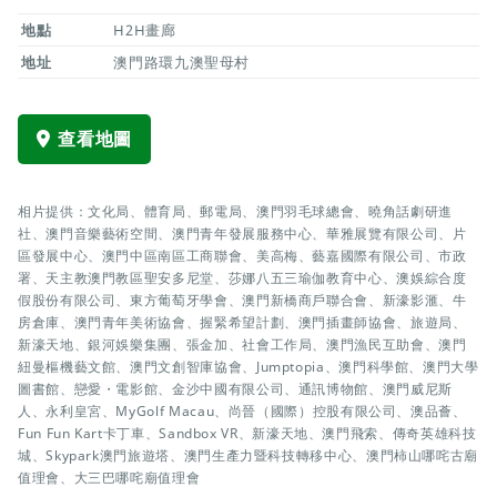
地點
H2H畫廊
地址
澳門路環九澳聖母村
查看地圖
相片提供：文化局、體育局、郵電局、澳門羽毛球總會、曉角話劇研進
社、澳門音樂藝術空間、澳門青年發展服務中心、華雅展覽有限公司、片
區發展中心、澳門中區南區工商聯會、美高梅、藝嘉國際有限公司、市政
署、天主教澳門教區聖安多尼堂、莎娜八五三瑜伽教育中心、澳娛綜合度
假股份有限公司、東方葡萄牙學會、澳門新橋商戶聯合會、新濠影滙、牛
房倉庫、澳門青年美術協會、握緊希望計劃、澳門插畫師協會、旅遊局、
新濠天地、銀河娛樂集團、張金加、社會工作局、澳門漁民互助會、澳門
紐曼樞機藝文館、澳門文創智庫協會、Jumptopia、澳門科學館、澳門大學
圖書館、戀愛・電影館、金沙中國有限公司、通訊博物館、澳門威尼斯
人、永利皇宮、MyGolf Macau、尚晉（國際）控股有限公司、澳品薈、
Fun Fun Kart卡丁車、Sandbox VR、新濠天地、澳門飛索、傳奇英雄科技
城、Skypark澳門旅遊塔、澳門生產力暨科技轉移中心、澳門柿山哪咤古廟
值理會、大三巴哪咤廟值理會