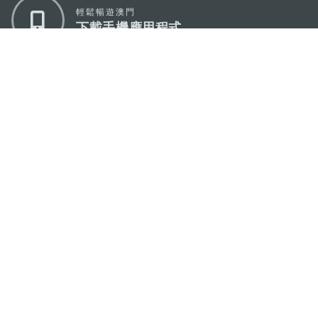
輕鬆暢遊澳門
下載手機應用程式
澳門特別行政區政府旅遊局
地址
澳門宋玉生廣場335-341號獲多利大廈12樓
電郵
mgto@macaotourism.gov.mo
電話
+853 2831 5566
傳真
+853 2851 0104
旅遊熱線
+853 2833 3000
關於我們
聯絡我們
使用條款
私隱聲明
服務承諾