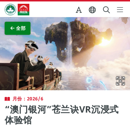
跳至主内容
澳门特别行政区政府旅游局
查看原图
全部
月份：2026/6
“澳门银河”苍兰诀VR沉浸式
体验馆