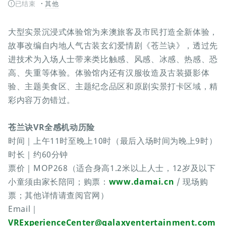
已结束
其他
大型实景沉浸式体验馆为来澳旅客及市民打造全新体验，
故事改编自内地人气古装玄幻爱情剧《苍兰诀》，透过先
进技术为入场人士带来类比触感、风感、冰感、热感、恐
高、失重等体验。体验馆内还有汉服妆造及古装摄影体
验、主题美食区、主题纪念品区和原剧实景打卡区域，精
彩内容万勿错过。
苍兰诀VR全感机动历险
时间｜上午11时至晚上10时（最后入场时间为晚上9时）
时长｜约60分钟
票价｜MOP268（适合身高1.2米以上人士，12岁及以下
小童须由家长陪同；购票：
www.damai.cn
/ 现场购
票；其他详情请查阅官网）
Email｜
VRExperienceCenter@galaxyentertainment.com