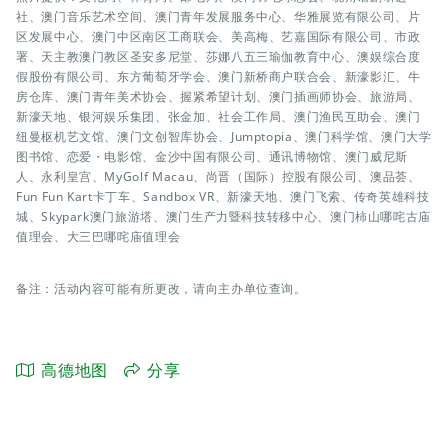
社、澳门音乐艺术空间、澳门青年发展服务中心、华雅展览有限公司、片
区发展中心、澳门中区南区工商联会、美高梅、艺嘉国际有限公司、市政
署、天主教澳门教区圣安多尼堂、莎娜八五三瑜伽教育中心、澳娱综合度
假股份有限公司、东方葡萄牙学会、澳门新桥商户联合会、新濠影汇、牛
房仓库、澳门青年美术协会、握紧希望计划、澳门插画师协会、旅游局、
新濠天地、银河娱乐集团、张金加、社会工作局、澳门渔民互助会、澳门
纽曼枢机艺文馆、澳门文创智库协会、Jumptopia、澳门科学馆、澳门大学
图书馆、恋爱・电影馆、金沙中国有限公司、通讯博物馆、澳门威尼斯
人、永利皇宫、MyGolf Macau、尚晋（国际）控股有限公司、澳品荟、
Fun Fun Kart卡丁车、Sandbox VR、新濠天地、澳门飞索、传奇英雄科技
城、Skypark澳门旅游塔、澳门生产力暨科技转移中心、澳门柿山哪咤古庙
值理会、大三巴哪咤庙值理会
备注：活动内容可能有所更改，请向主办单位查询。
高德地图
分享