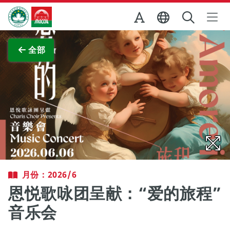
跳至主内容
澳门特别行政区政府旅游局
查看原图
全部
月份：2026/6
恩悦歌咏团呈献：“爱的旅程”
音乐会