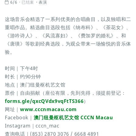
6/6
已结束
表演
这场音乐会精选了一系列优美的合唱曲目，以及独唱和二
重唱作品。精选曲目选段包括《纳布科》、《茶花女》、
《游吟诗人》、《风流寡妇》、《费加罗的婚礼》、和
《唐璜》等歌剧经典选段，为观众带来一场愉悦的音乐体
验。
时间｜下午4时
时长｜约90分钟
地点｜澳门纽曼枢机艺文馆
票价｜自由捐献（座位有限，先到先得，须提前登记：
forms.gle/qxcQVdx9vqFtTS366
）
网址｜
www.cccnmacau.com
Facebook｜
澳门纽曼枢机艺文馆 CCCN Macau
Instagram｜cccn_mac
查询电话｜(853) 2870 3076 / 6668 4891