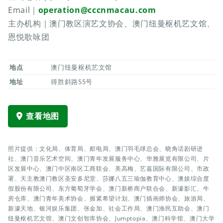
Email｜
operation@cccnmacau.com
主办机构｜澳门教区演艺文协会、澳门纽曼枢机艺文馆、
恩悦歌咏团
地点
澳门纽曼枢机艺文馆
地址
得胜斜路55号
查看地图
照片提供：文化局、体育局、邮电局、澳门羽毛球总会、晓角话剧研进
社、澳门音乐艺术空间、澳门青年发展服务中心、华雅展览有限公司、片
区发展中心、澳门中区南区工商联会、美高梅、艺嘉国际有限公司、市政
署、天主教澳门教区圣安多尼堂、莎娜八五三瑜伽教育中心、澳娱综合度
假股份有限公司、东方葡萄牙学会、澳门新桥商户联合会、新濠影汇、牛
房仓库、澳门青年美术协会、握紧希望计划、澳门插画师协会、旅游局、
新濠天地、银河娱乐集团、张金加、社会工作局、澳门渔民互助会、澳门
纽曼枢机艺文馆、澳门文创智库协会、Jumptopia、澳门科学馆、澳门大学