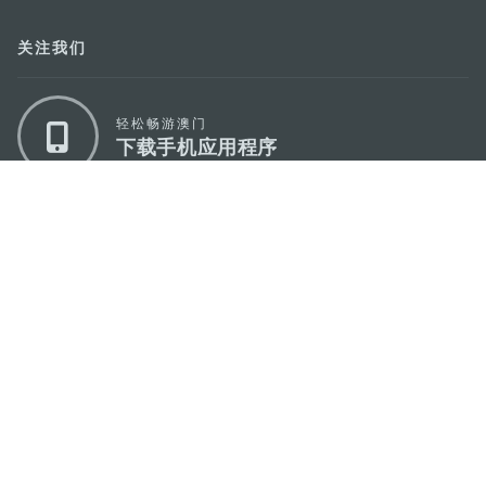
关注我们
轻松畅游澳门
下载手机应用程序
澳门特别行政区政府旅游局
地址
澳门宋玉生广场335-341号获多利大厦12楼
电邮
mgto@macaotourism.gov.mo
电话
+853 2831 5566