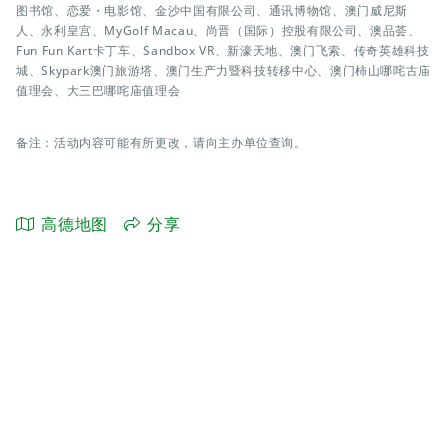
图书馆、恋爱・电影馆、金沙中国有限公司、通讯博物馆、澳门威尼斯
人、永利皇宫、MyGolf Macau、尚晋（国际）控股有限公司、澳品荟、
Fun Fun Kart卡丁车、Sandbox VR、新濠天地、澳门飞索、传奇英雄科技
城、Skypark澳门旅游塔、澳门生产力暨科技转移中心、澳门柿山哪咤古庙
值理会、大三巴哪咤庙值理会
备注：活动内容可能有所更改，请向主办单位查询。
高德地图
分享