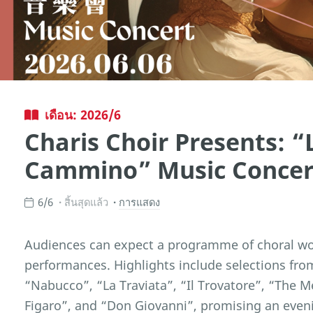
เดือน: 2026/6
Charis Choir Presents: “
Cammino” Music Concer
6/6
สิ้นสุดแล้ว
การแสดง
Audiences can expect a programme of choral wo
performances. Highlights include selections from
“Nabucco”, “La Traviata”, “Il Trovatore”, “The 
Figaro”, and “Don Giovanni”, promising an eveni