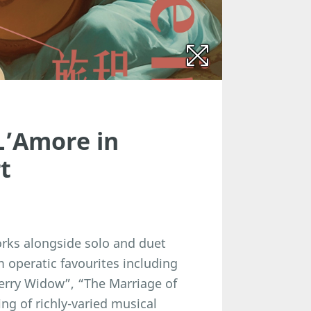
L’Amore in
t
rks alongside solo and duet
 operatic favourites including
Merry Widow”, “The Marriage of
ng of richly-varied musical