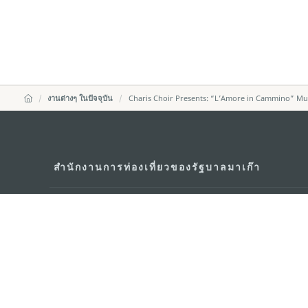
งานต่างๆ ในปัจจุบัน
Charis Choir Presents: “L’Amore in Cammino” Mu
สำนักงานการท่องเที่ยวของรัฐบาลมาเก๊า
ที่อยู่
188 อาคารสปริงทาวเ
พญาไท เขตราชเทวี 
อีเมล์
infos@macaotouris
โทรศัพท์
+669 5254 4464
สายด่วนสำหรับนักท่องเที่ยว
+853 2833 3000