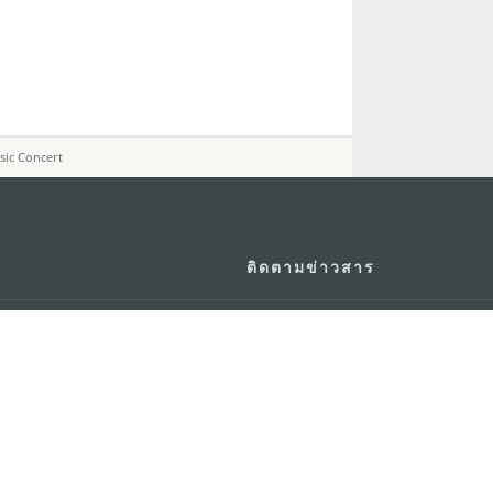
sic Concert
ติดตามข่าวสาร
วอร์ ชั้น 19 ถนนพญาไท แขวงทุ่ง
ดู MACAO ON T
GO
กรุงเทพมหานคร 10400
แอพสำหรับมือถ
m.in.th