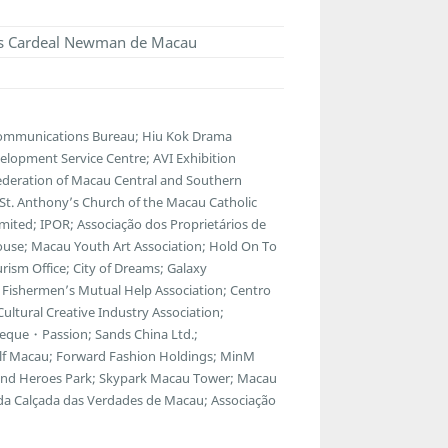
vas Cardeal Newman de Macau
lecommunications Bureau; Hiu Kok Drama
lopment Service Centre; AVI Exhibition
ederation of Macau Central and Southern
; St. Anthony’s Church of the Macau Catholic
ted; IPOR; Associação dos Proprietários de
ouse; Macau Youth Art Association; Hold On To
ism Office; City of Dreams; Galaxy
Fishermen’s Mutual Help Association; Centro
ltural Creative Industry Association;
eque・Passion; Sands China Ltd.;
f Macau; Forward Fashion Holdings; MinM
egend Heroes Park; Skypark Macau Tower; Macau
 da Calçada das Verdades de Macau; Associação