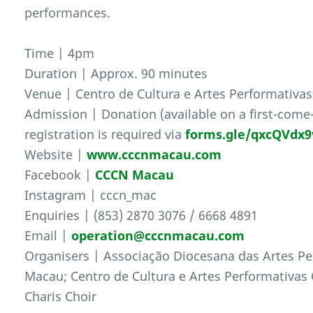
performances.
Time | 4pm
Duration | Approx. 90 minutes
Venue | Centro de Cultura e Artes Performativ
Admission | Donation (available on a first-come-
registration is required via
forms.gle/qxcQVdx9
Website |
www.cccnmacau.com
Facebook |
CCCN Macau
Instagram | cccn_mac
Enquiries | (853) 2870 3076 / 6668 4891
Email |
operation@cccnmacau.com
Organisers | Associação Diocesana das Artes Per
Macau; Centro de Cultura e Artes Performativa
Charis Choir