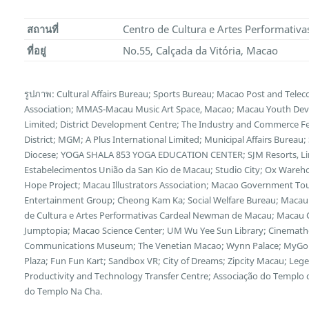
สถานที่
Centro de Cultura e Artes Performati
ที่อยู่
No.55, Calçada da Vitória, Macao
รูปภาพ: Cultural Affairs Bureau; Sports Bureau; Macao Post and Te
Association; MMAS-Macau Music Art Space, Macao; Macau Youth Deve
Limited; District Development Centre; The Industry and Commerce F
District; MGM; A Plus International Limited; Municipal Affairs Bureau
Diocese; YOGA SHALA 853 YOGA EDUCATION CENTER; SJM Resorts, Limi
Estabelecimentos União da San Kio de Macau; Studio City; Ox Wareh
Hope Project; Macau Illustrators Association; Macao Government Tour
Entertainment Group; Cheong Kam Ka; Social Welfare Bureau; Macau 
de Cultura e Artes Performativas Cardeal Newman de Macau; Macau Cu
Jumptopia; Macao Science Center; UM Wu Yee Sun Library; Cinemath
Communications Museum; The Venetian Macao; Wynn Palace; MyGol
Plaza; Fun Fun Kart; Sandbox VR; City of Dreams; Zipcity Macau; L
Productivity and Technology Transfer Centre; Associação do Templo
do Templo Na Cha.