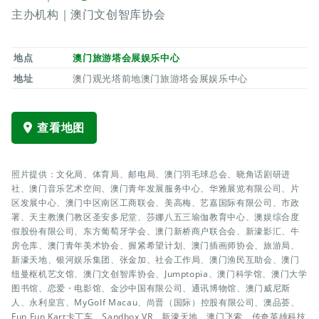
主办机构｜澳门文创智库协会
地点
澳门旅游塔会展娱乐中心
地址
澳门观光塔前地澳门旅游塔会展娱乐中心
查看地图
照片提供：文化局、体育局、邮电局、澳门羽毛球总会、晓角话剧研进
社、澳门音乐艺术空间、澳门青年发展服务中心、华雅展览有限公司、片
区发展中心、澳门中区南区工商联会、美高梅、艺嘉国际有限公司、市政
署、天主教澳门教区圣安多尼堂、莎娜八五三瑜伽教育中心、澳娱综合度
假股份有限公司、东方葡萄牙学会、澳门新桥商户联合会、新濠影汇、牛
房仓库、澳门青年美术协会、握紧希望计划、澳门插画师协会、旅游局、
新濠天地、银河娱乐集团、张金加、社会工作局、澳门渔民互助会、澳门
纽曼枢机艺文馆、澳门文创智库协会、Jumptopia、澳门科学馆、澳门大学
图书馆、恋爱・电影馆、金沙中国有限公司、通讯博物馆、澳门威尼斯
人、永利皇宫、MyGolf Macau、尚晋（国际）控股有限公司、澳品荟、
Fun Fun Kart卡丁车、Sandbox VR、新濠天地、澳门飞索、传奇英雄科技