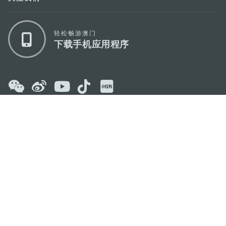
轻松畅游澳门
下载手机应用程序
澳门特别行政区政府旅游局
地址
澳门宋玉生广场335-341号获多利大厦12楼
电邮
mgto@macaotourism.gov.mo
电话
+853 2831 5566
传真
+853 2851 0104
旅游热线
+853 2833 3000