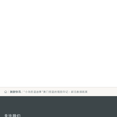
旅游快讯
“小岛世遗故事”澳门世遗的视觉印记－郝元春插画展
关注我们