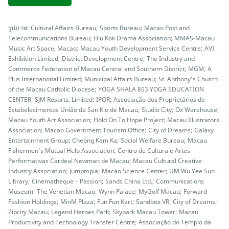
รูปภาพ: Cultural Affairs Bureau; Sports Bureau; Macao Post and
Telecommunications Bureau; Hiu Kok Drama Association; MMAS-Macau
Music Art Space, Macao; Macau Youth Development Service Centre; AVI
Exhibition Limited; District Development Centre; The Industry and
Commerce Federation of Macau Central and Southern District; MGM; A
Plus International Limited; Municipal Affairs Bureau; St. Anthony’s Church
of the Macau Catholic Diocese; YOGA SHALA 853 YOGA EDUCATION
CENTER; SJM Resorts, Limited; IPOR; Associação dos Proprietários de
Estabelecimentos União da San Kio de Macau; Studio City; Ox Warehouse;
Macau Youth Art Association; Hold On To Hope Project; Macau Illustrators
Association; Macao Government Tourism Office; City of Dreams; Galaxy
Entertainment Group; Cheong Kam Ka; Social Welfare Bureau; Macau
Fishermen’s Mutual Help Association; Centro de Cultura e Artes
Performativas Cardeal Newman de Macau; Macau Cultural Creative
Industry Association; Jumptopia; Macao Science Center; UM Wu Yee Sun
Library; Cinematheque・Passion; Sands China Ltd.; Communications
Museum; The Venetian Macao; Wynn Palace; MyGolf Macau; Forward
Fashion Holdings; MinM Plaza; Fun Fun Kart; Sandbox VR; City of Dreams;
Zipcity Macau; Legend Heroes Park; Skypark Macau Tower; Macau
Productivity and Technology Transfer Centre; Associação do Templo da