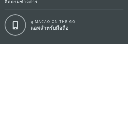
ติดตามข่าวสาร
ดู MACAO ON THE GO
แอพสำหรับมือถือ
สำนักงานการท่องเที่ยวของรัฐบาลมาเก๊า
ที่อยู่
188 อาคารสปริงทาวเวอร์ ชั้น 19 ถนนพญาไท แขวงทุ่ง
พญาไท เขตราชเทวี กรุงเทพมหานคร 10400
อีเมล์
infos@macaotourism.in.th
โทรศัพท์
+669 5254 4464
สายด่วน
+853 2833 3000