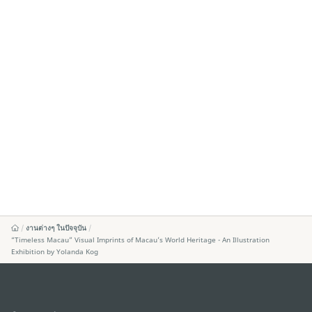
งานต่างๆ ในปัจจุบัน
“Timeless Macau” Visual Imprints of Macau’s World Heritage - An Illustration
Exhibition by Yolanda Kog