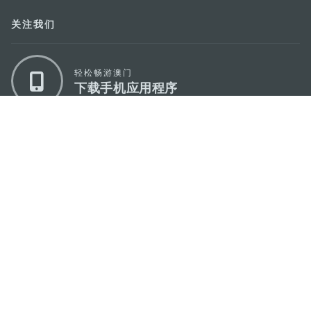
关注我们
轻松畅游澳门
下载手机应用程序
澳门特别行政区政府旅游局
地址
澳门宋玉生广场335-341号获多利大厦12楼
电邮
mgto@macaotourism.gov.mo
电话
+853 2831 5566