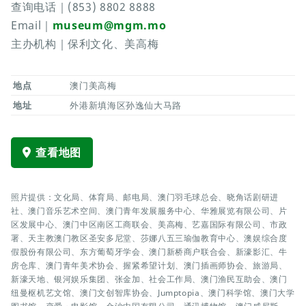
查询电话｜(853) 8802 8888
Email｜
museum@mgm.mo
主办机构｜保利文化、美高梅
地点
澳门美高梅
地址
外港新填海区孙逸仙大马路
查看地图
照片提供：文化局、体育局、邮电局、澳门羽毛球总会、晓角话剧研进
社、澳门音乐艺术空间、澳门青年发展服务中心、华雅展览有限公司、片
区发展中心、澳门中区南区工商联会、美高梅、艺嘉国际有限公司、市政
署、天主教澳门教区圣安多尼堂、莎娜八五三瑜伽教育中心、澳娱综合度
假股份有限公司、东方葡萄牙学会、澳门新桥商户联合会、新濠影汇、牛
房仓库、澳门青年美术协会、握紧希望计划、澳门插画师协会、旅游局、
新濠天地、银河娱乐集团、张金加、社会工作局、澳门渔民互助会、澳门
纽曼枢机艺文馆、澳门文创智库协会、Jumptopia、澳门科学馆、澳门大学