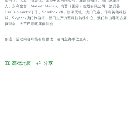
图书馆、恋爱・电影馆、金沙中国有限公司、通讯博物馆、澳门威尼斯
人、永利皇宫、MyGolf Macau、尚晋（国际）控股有限公司、澳品荟、
Fun Fun Kart卡丁车、Sandbox VR、新濠天地、澳门飞索、传奇英雄科技
城、Skypark澳门旅游塔、澳门生产力暨科技转移中心、澳门柿山哪咤古庙
值理会、大三巴哪咤庙值理会
备注：活动内容可能有所更改，请向主办单位查询。
高德地图
分享