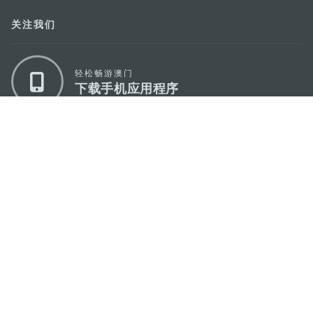
关注我们
轻松畅游澳门
下载手机应用程序
澳门特别行政区政府旅游局
地址
澳门宋玉生广场335-341号获多利大厦12楼
电邮
mgto@macaotourism.gov.mo
电话
+853 2831 5566