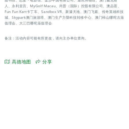
图书馆、恋爱・电影馆、金沙中国有限公司、通讯博物馆、澳门威尼斯
人、永利皇宫、MyGolf Macau、尚晋（国际）控股有限公司、澳品荟、
Fun Fun Kart卡丁车、Sandbox VR、新濠天地、澳门飞索、传奇英雄科技
城、Skypark澳门旅游塔、澳门生产力暨科技转移中心、澳门柿山哪咤古庙
值理会、大三巴哪咤庙值理会
备注：活动内容可能有所更改，请向主办单位查询。
高德地图
分享