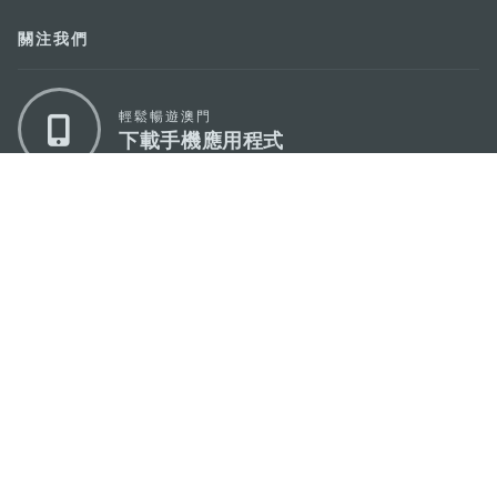
關注我們
輕鬆暢遊澳門
下載手機應用程式
澳門特別行政區政府旅遊局
地址
澳門宋玉生廣場335-341號獲多利大廈12樓
電郵
mgto@macaotourism.gov.mo
電話
+853 2831 5566