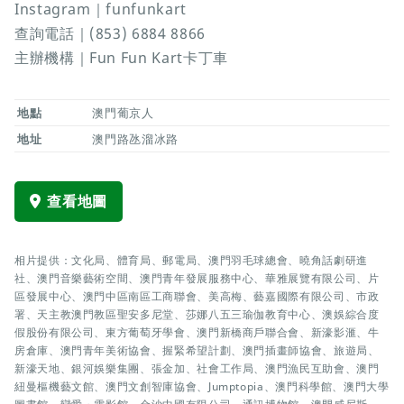
Instagram｜funfunkart
查詢電話｜(853) 6884 8866
主辦機構｜Fun Fun Kart卡丁車
地點
澳門葡京人
地址
澳門路氹溜冰路
查看地圖
相片提供：文化局、體育局、郵電局、澳門羽毛球總會、曉角話劇研進
社、澳門音樂藝術空間、澳門青年發展服務中心、華雅展覽有限公司、片
區發展中心、澳門中區南區工商聯會、美高梅、藝嘉國際有限公司、市政
署、天主教澳門教區聖安多尼堂、莎娜八五三瑜伽教育中心、澳娛綜合度
假股份有限公司、東方葡萄牙學會、澳門新橋商戶聯合會、新濠影滙、牛
房倉庫、澳門青年美術協會、握緊希望計劃、澳門插畫師協會、旅遊局、
新濠天地、銀河娛樂集團、張金加、社會工作局、澳門漁民互助會、澳門
紐曼樞機藝文館、澳門文創智庫協會、Jumptopia、澳門科學館、澳門大學