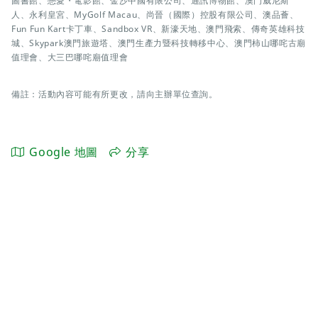
圖書館、戀愛・電影館、金沙中國有限公司、通訊博物館、澳門威尼斯
人、永利皇宮、MyGolf Macau、尚晉（國際）控股有限公司、澳品薈、
Fun Fun Kart卡丁車、Sandbox VR、新濠天地、澳門飛索、傳奇英雄科技
城、Skypark澳門旅遊塔、澳門生產力暨科技轉移中心、澳門柿山哪咤古廟
值理會、大三巴哪咤廟值理會
備註：活動內容可能有所更改，請向主辦單位查詢。
Google 地圖
分享