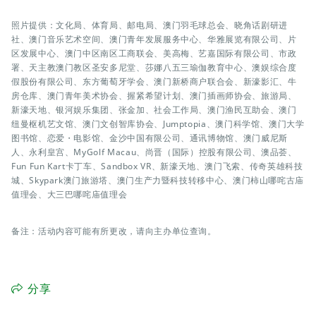
照片提供：文化局、体育局、邮电局、澳门羽毛球总会、晓角话剧研进
社、澳门音乐艺术空间、澳门青年发展服务中心、华雅展览有限公司、片
区发展中心、澳门中区南区工商联会、美高梅、艺嘉国际有限公司、市政
署、天主教澳门教区圣安多尼堂、莎娜八五三瑜伽教育中心、澳娱综合度
假股份有限公司、东方葡萄牙学会、澳门新桥商户联合会、新濠影汇、牛
房仓库、澳门青年美术协会、握紧希望计划、澳门插画师协会、旅游局、
新濠天地、银河娱乐集团、张金加、社会工作局、澳门渔民互助会、澳门
纽曼枢机艺文馆、澳门文创智库协会、Jumptopia、澳门科学馆、澳门大学
图书馆、恋爱・电影馆、金沙中国有限公司、通讯博物馆、澳门威尼斯
人、永利皇宫、MyGolf Macau、尚晋（国际）控股有限公司、澳品荟、
Fun Fun Kart卡丁车、Sandbox VR、新濠天地、澳门飞索、传奇英雄科技
城、Skypark澳门旅游塔、澳门生产力暨科技转移中心、澳门柿山哪咤古庙
值理会、大三巴哪咤庙值理会
备注：活动内容可能有所更改，请向主办单位查询。
分享