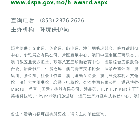
www.dspa.gov.mo/h_award.aspx
查询电话｜(853) 2876 2626
主办机构｜环境保护局
照片提供：文化局、体育局、邮电局、澳门羽毛球总会、晓角话剧研
中心、华雅展览有限公司、片区发展中心、澳门中区南区工商联会、
澳门教区圣安多尼堂、莎娜八五三瑜伽教育中心、澳娱综合度假股份
合会、新濠影汇、牛房仓库、澳门青年美术协会、握紧希望计划、澳
集团、张金加、社会工作局、澳门渔民互助会、澳门纽曼枢机艺文馆、澳
馆、澳门大学图书馆、恋爱・电影馆、金沙中国有限公司、通讯博物馆
Macau、尚晋（国际）控股有限公司、澳品荟、Fun Fun Kart卡丁
英雄科技城、Skypark澳门旅游塔、澳门生产力暨科技转移中心、
备注：活动内容可能有所更改，请向主办单位查询。