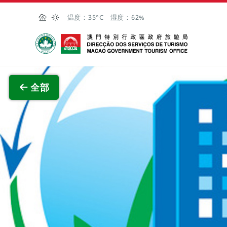
跳至主内容
温度：
35°C
湿度：
62%
澳门特别行政区政府旅游局
查看原
全部