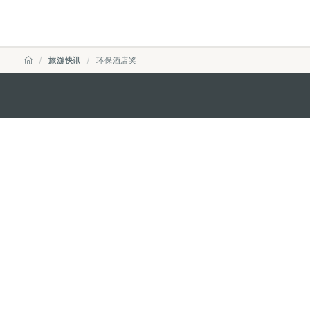
旅游快讯
环保酒店奖
澳门特别行政区政府旅游局
地址
澳门宋玉生广场335-341号获多
电邮
mgto@macaotourism.gov.mo
电话
+853 2831 5566
传真
+853 2851 0104
旅游热线
+853 2833 3000
关于我们
联系我们
使用条款
隐私声明
服