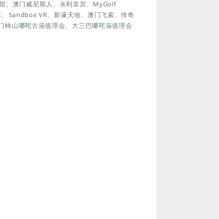
、澳门威尼斯人、永利皇宫、MyGolf
车、Sandbox VR、新濠天地、澳门飞索、传奇
澳门柿山哪咤古庙值理会、大三巴哪咤庙值理会