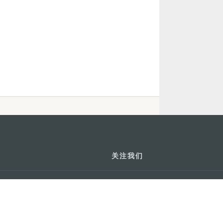
关注我们
利大厦12楼
轻松畅游澳门
下载手机应用