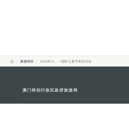
旅游快讯
2026年六．一国际儿童节系列活动
澳门特别行政区政府旅游局
地址
澳门宋玉生广场335-341号获多
电邮
mgto@macaotourism.gov.mo
电话
+853 2831 5566