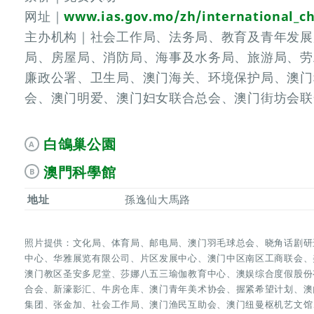
网址｜
www.ias.gov.mo/zh/international_ch
主办机构｜社会工作局、法务局、教育及青年发展
局、房屋局、消防局、海事及水务局、旅游局、劳
廉政公署、卫生局、澳门海关、环境保护局、澳门
会、澳门明爱、澳门妇女联合总会、澳门街坊会联
白鴿巢公園
A
澳門科學館
B
地址
孫逸仙大馬路
照片提供：文化局、体育局、邮电局、澳门羽毛球总会、晓角话剧研
中心、华雅展览有限公司、片区发展中心、澳门中区南区工商联会、
澳门教区圣安多尼堂、莎娜八五三瑜伽教育中心、澳娱综合度假股份
合会、新濠影汇、牛房仓库、澳门青年美术协会、握紧希望计划、澳
集团、张金加、社会工作局、澳门渔民互助会、澳门纽曼枢机艺文馆、澳