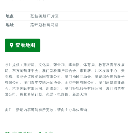
地点
荔枝碗船厂片区
地址
路环荔枝碗马路
查看地图
照片提供：旅游局、文化局、张金加、李向阳、体育局、教育及青年发展
局、东方葡萄牙学会、澳门新桥商户联合会、市政署、片区发展中心、美
高梅、显意会议展览顾问有限公司、澳门渔民互助会、澳娱综合度假股份
有限公司、澳门青年交响乐团协会、金沙中国有限公司、澳门建筑置业商
会、艺嘉国际有限公司、新濠影汇、澳门轻轨股份有限公司、澳门彩票有
限公司、握紧希望计划、恋爱・电影馆、新濠天地
备注：活动内容可能有所更改，请向主办单位查询。