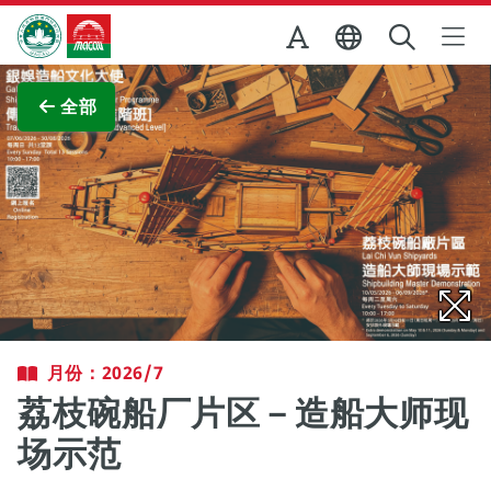
跳至主内容
澳门特别行政区政府旅游局
查看原图
全部
月份：2026/7
荔枝碗船厂片区－造船大师现
场示范