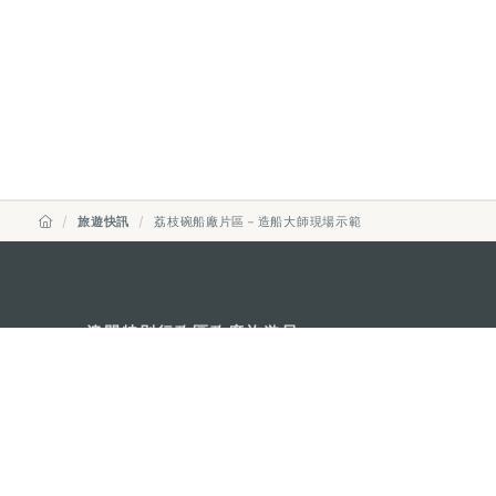
旅遊快訊
荔枝碗船廠片區－造船大師現場示範
澳門特別行政區政府旅遊局
地址
澳門宋玉生廣場335-341號獲多
電郵
mgto@macaotourism.gov.mo
電話
+853 2831 5566