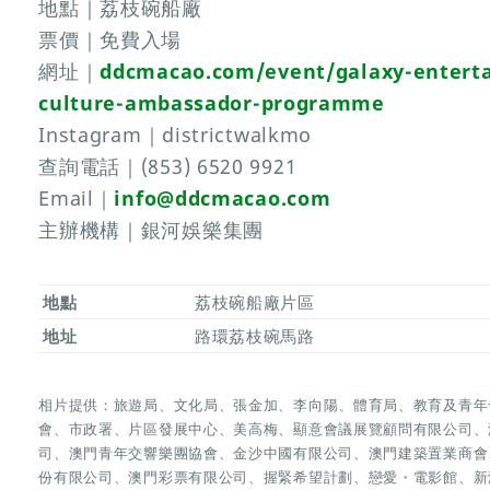
地點｜荔枝碗船廠
票價｜免費入場
網址｜
ddcmacao.com/event/galaxy-enterta
culture-ambassador-programme
Instagram｜districtwalkmo
查詢電話｜(853) 6520 9921
Email｜
info@ddcmacao.com
主辦機構｜銀河娛樂集團
地點
荔枝碗船廠片區
地址
路環荔枝碗馬路
相片提供：旅遊局、文化局、張金加、李向陽、體育局、教育及青年
會、市政署、片區發展中心、美高梅、顯意會議展覽顧問有限公司、
司、澳門青年交響樂團協會、金沙中國有限公司、澳門建築置業商會
份有限公司、澳門彩票有限公司、握緊希望計劃、戀愛・電影館、新