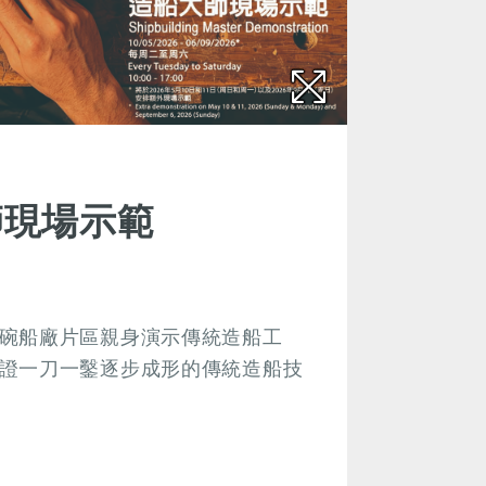
師現場示範
碗船廠片區親身演示傳統造船工
證一刀一鑿逐步成形的傳統造船技