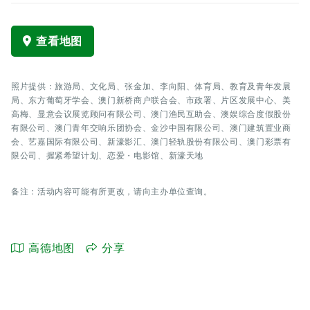
查看地图
照片提供：旅游局、文化局、张金加、李向阳、体育局、教育及青年发展
局、东方葡萄牙学会、澳门新桥商户联合会、市政署、片区发展中心、美
高梅、显意会议展览顾问有限公司、澳门渔民互助会、澳娱综合度假股份
有限公司、澳门青年交响乐团协会、金沙中国有限公司、澳门建筑置业商
会、艺嘉国际有限公司、新濠影汇、澳门轻轨股份有限公司、澳门彩票有
限公司、握紧希望计划、恋爱・电影馆、新濠天地
备注：活动内容可能有所更改，请向主办单位查询。
高德地图
分享