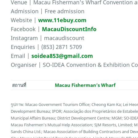
Venue | Macau Fisherman's Wharf Convention an
Admission | Free admission
Website |
www.11ebuy.com
Facebook |
MacauDiscountInfo
Instagram | macaudiscount
Enquiries | (853) 2871 5709
Email |
soidea853@gmail.com
Organiser | SO-IDEA Convention & Exhibition Co
สถานที่
Macau Fisherman’s Wharf
รูปภาพ: Macao Government Tourism Office; Cheong Kam Ka; Lei Heon
Development Bureau; IPOR; Associação dos Proprietários de Estabel
Municipal Affairs Bureau; District Development Centre; MGM; SO-IDEA
Macau Fishermen’s Mutual Help Association; SJM Resorts, Limited; 
Sands China Ltd.; Macao Association of Building Contractors and Deve