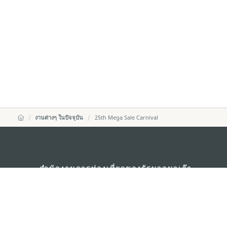
งานต่างๆ ในปัจจุบัน
25th Mega Sale Carnival
สำนักงานการท่องเที่ยวของรัฐบาลมาเก๊า
ที่อยู่
188 อาคารสปริงทาวเ
พญาไท เขตราชเทวี 
อีเมล์
infos@macaotouris