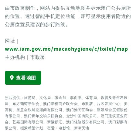
由市政署制作，网站内提供互动地图并标示澳门公共厕所
的位置。透过智能手机定位功能，即可显示使用者附近的
公厕位置及建议的步行路线。
网址｜
www.iam.gov.mo/macaohygiene/c/toilet/map
主办机构｜市政署
查看地图
照片提供：旅游局、文化局、张金加、李向阳、体育局、教育及青年发展
局、东方葡萄牙学会、澳门新桥商户联合会、市政署、片区发展中心、美
高梅、显意会议展览顾问有限公司、澳门渔民互助会、澳娱综合度假股份
有限公司、澳门青年交响乐团协会、金沙中国有限公司、澳门建筑置业商
会、艺嘉国际有限公司、新濠影汇、澳门轻轨股份有限公司、澳门彩票有
限公司、握紧希望计划、恋爱・电影馆、新濠天地