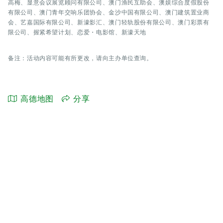
高梅、显意会议展览顾问有限公司、澳门渔民互助会、澳娱综合度假股份
有限公司、澳门青年交响乐团协会、金沙中国有限公司、澳门建筑置业商
会、艺嘉国际有限公司、新濠影汇、澳门轻轨股份有限公司、澳门彩票有
限公司、握紧希望计划、恋爱・电影馆、新濠天地
备注：活动内容可能有所更改，请向主办单位查询。
高德地图
分享