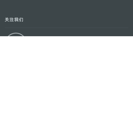
关注我们
轻松畅游澳门
下载手机应用程序
澳门特别行政区政府旅游局
地址
澳门宋玉生广场335-341号获多利大厦12楼
电邮
mgto@macaotourism.gov.mo