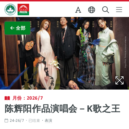
跳至主内容
澳门特别行政区政府旅游局
查看原图
全部
月份：2026/7
陈辉阳作品演唱会－K歌之王
24-26/7
已结束
表演