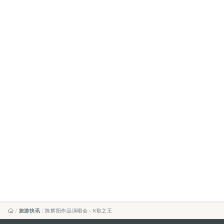
旅游快讯
陈辉阳作品演唱会－K歌之王