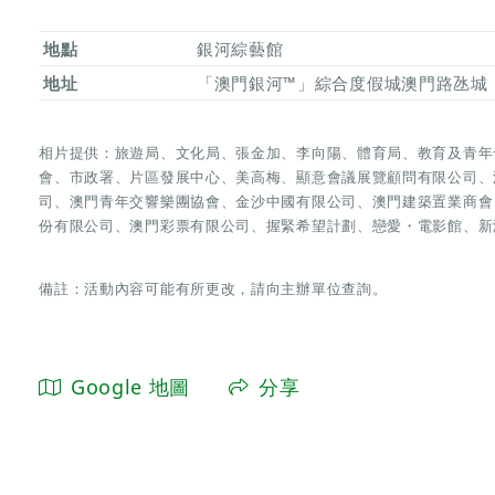
地點
銀河綜藝館
地址
「澳門銀河™」綜合度假城澳門路氹城
相片提供：旅遊局、文化局、張金加、李向陽、體育局、教育及青年
會、市政署、片區發展中心、美高梅、顯意會議展覽顧問有限公司、
司、澳門青年交響樂團協會、金沙中國有限公司、澳門建築置業商會
份有限公司、澳門彩票有限公司、握緊希望計劃、戀愛・電影館、新
備註：活動內容可能有所更改，請向主辦單位查詢。
Google 地圖
分享