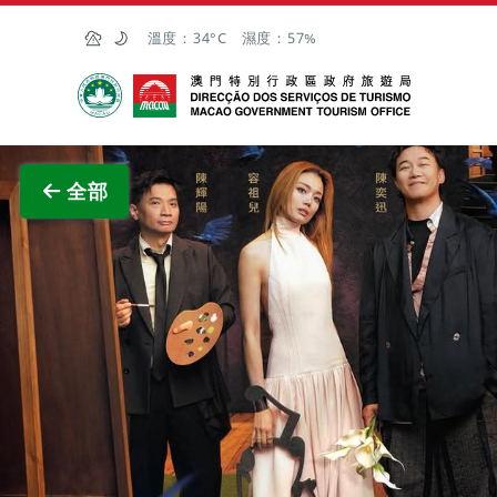
跳至主内容
溫度：
34°C
濕度：
57%
澳門特別行政區政府旅遊局
查看原
全部