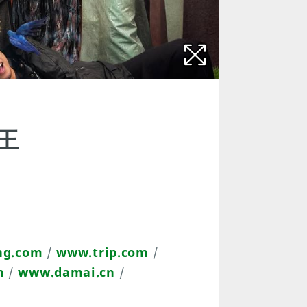
王
ng.com
/
www.trip.com
/
m
/
www.damai.cn
/