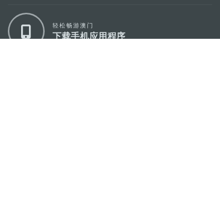
轻松畅游澳门
下载手机应用程序
澳门特别行政区政府旅游局
地址
澳门宋玉生广场335-341号获多利大厦12楼
电邮
mgto@macaotourism.gov.mo
电话
+853 2831 5566
传真
+853 2851 0104
旅游热线
+853 2833 3000