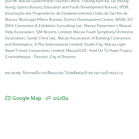
รูปภาพ: Macao Government Tourism Office; Cheong Kam Ka; Lei Heong
Ieong; Sports Bureau; Education and Youth Development Bureau; IPOR;
Associação dos Proprietários de Estabelecimentos União da San Kio de
Macau; Municipal Affairs Bureau; District Development Centre; MGM; SO-
IDEA Convention & Exhibition Consulting Ltd.; Macau Fishermen’s Mutual
Help Association; SJM Resorts, Limited; Macao Youth Symphony Orchestra
Association; Sands China Ltd.; Macao Association of Building Contractors
and Developers; A Plus International Limited; Studio City; Macao Light
Rapid Transit Corporation, Limited; MacauSLOT; Hold On To Hope Project;
Cinematheque・Passion; City of Dreams.
หมายเหตุ: กิจกรรมมีการเปลี่ยนแปลง โปรคติดต่อเจ้าหน่วยงานเจ้าของงาน
Google Map
แบ่งปัน