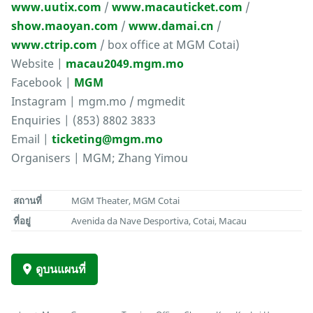
www.uutix.com
/
www.macauticket.com
/
show.maoyan.com
/
www.damai.cn
/
www.ctrip.com
/ box office at MGM Cotai)
Website |
macau2049.mgm.mo
Facebook |
MGM
Instagram | mgm.mo / mgmedit
Enquiries | (853) 8802 3833
Email |
ticketing@mgm.mo
Organisers | MGM; Zhang Yimou
สถานที่
MGM Theater, MGM Cotai
ที่อยู่
Avenida da Nave Desportiva, Cotai, Macau
ดูบนแผนที่