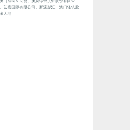
澳门渔民互助会、澳娱综合度假股份有限公
、艺嘉国际有限公司、新濠影汇、澳门轻轨股
濠天地