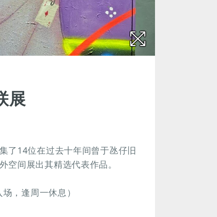
联展
集了14位在过去十年间曾于氹仔旧
外空间展出其精选代表作品。
止入场，逢周一休息）