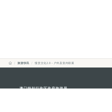
旅游快讯
慢赏文化2.0－户外及室内联展
澳门特别行政区政府旅游局
地址
澳门宋玉生广场335-341号获多
电邮
mgto@macaotourism.gov.mo