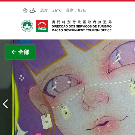
跳至主内容
温度：
26°C
湿度：
93%
澳门特别行政区政府旅游局
全部