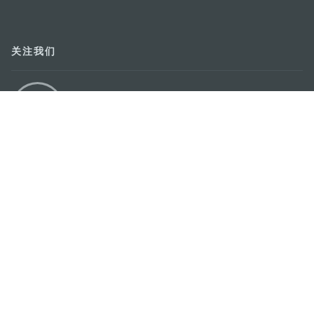
关注我们
轻松畅游澳门
下载手机应用程序
澳门特别行政区政府旅游局
地址
澳门宋玉生广场335-341号获多利大厦12楼
电邮
mgto@macaotourism.gov.mo